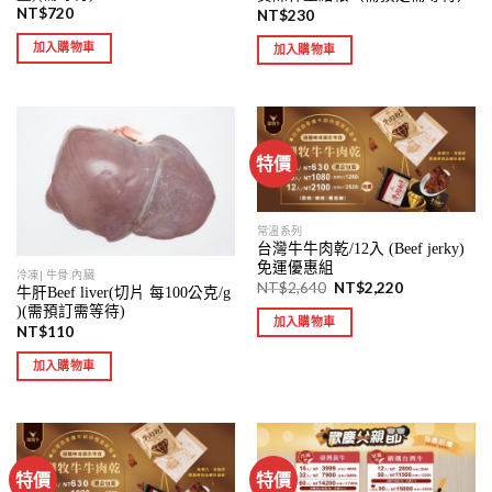
NT$
720
NT$
230
加入購物車
加入購物車
特價
常溫系列
台灣牛牛肉乾/12入 (Beef jerky)
免運優惠組
冷凍| 牛骨.內臟
NT$
2,640
NT$
2,220
牛肝Beef liver(切片 每100公克/g
)(需預訂需等待)
加入購物車
NT$
110
加入購物車
特價
特價