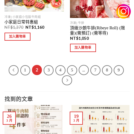
冷凍| 小家庭小包裝牛肉組
小家庭日常特惠組
冷凍| 牛排
NT$
1,370
NT$
1,160
頂級沙朗牛排(Ribeye Roll) (限
量)(需預訂) (需等待)
加入購物車
NT$
1,050
加入購物車
2
...
1
3
4
5
7
8
9
找到的文章
26
19
3 月
3 月