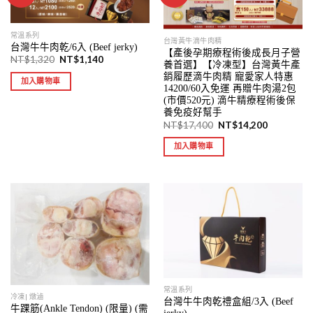
常溫系列
台灣黃牛滴牛肉精
台灣牛牛肉乾/6入 (Beef jerky)
【產後孕期療程術後成長月子營
NT$
1,320
NT$
1,140
養首選】【冷凍型】台灣黃牛產
銷履歷滴牛肉精 寵愛家人特惠
加入購物車
14200/60入免運 再贈牛肉湯2包
(市價520元) 滴牛精療程術後保
養免疫好幫手
NT$
17,400
NT$
14,200
加入購物車
常溫系列
冷凍| 燉滷
台灣牛牛肉乾禮盒組/3入 (Beef
牛踝筋(Ankle Tendon) (限量) (需