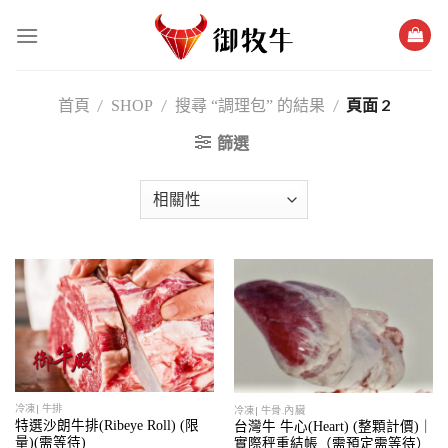
跳
過
內
容
/
/
/
頁面 2
首頁
SHOP
搜尋 “調理包” 的結果
篩選
冷凍| 牛排
冷凍| 牛骨.內臟
特選沙朗牛排(Ribeye Roll) (限
台灣牛 牛心(Heart) (整顆計價)｜
量)(需等待)
實際秤重結帳（需預定需等待）