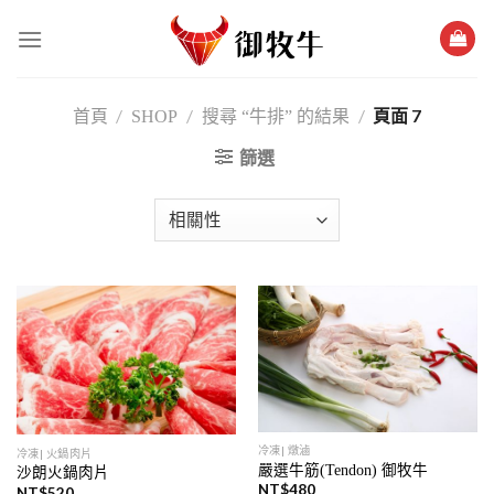
跳
過
內
容
/
/
/
頁面 7
首頁
SHOP
搜尋 “牛排” 的結果
篩選
冷凍| 燉滷
冷凍| 火鍋肉片
嚴選牛筋(Tendon) 御牧牛
沙朗火鍋肉片
NT$
480
NT$
520