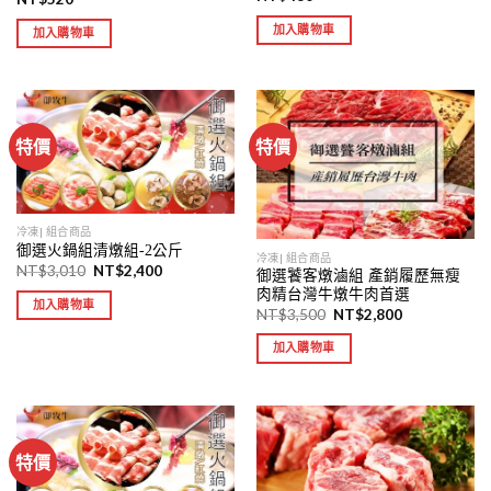
加入購物車
加入購物車
特價
特價
冷凍| 組合商品
御選火鍋組清燉組-2公斤
冷凍| 組合商品
NT$
3,010
NT$
2,400
御選饕客燉滷組 產銷履歷無瘦
肉精台灣牛燉牛肉首選
加入購物車
NT$
3,500
NT$
2,800
加入購物車
特價