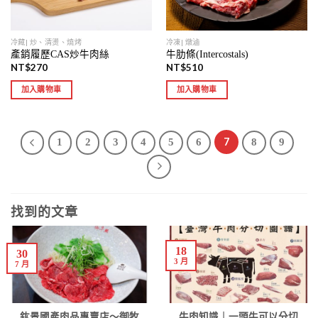
冷藏| 炒、清燙、燒烤
冷凍| 燉滷
產銷履歷CAS炒牛肉絲
牛肋條(Intercostals)
NT$
270
NT$
510
加入購物車
加入購物車
7
1
2
3
4
5
6
8
9
找到的文章
18
30
3 月
7 月
鈜景國產肉品專賣店～御牧
牛肉知識｜一頭牛可以分切