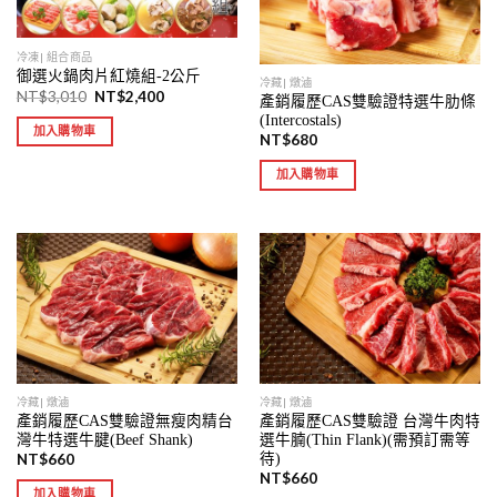
冷凍| 組合商品
御選火鍋肉片紅燒組-2公斤
冷藏| 燉滷
NT$
3,010
NT$
2,400
產銷履歷CAS雙驗證特選牛肋條
(Intercostals)
加入購物車
NT$
680
加入購物車
冷藏| 燉滷
冷藏| 燉滷
產銷履歷CAS雙驗證無瘦肉精台
產銷履歷CAS雙驗證 台灣牛肉特
灣牛特選牛腱(Beef Shank)
選牛腩(Thin Flank)(需預訂需等
待)
NT$
660
NT$
660
加入購物車