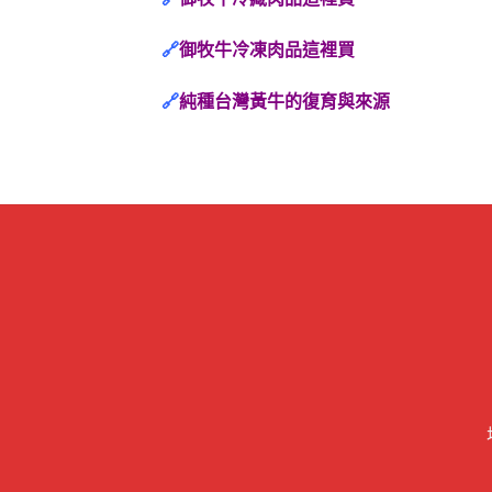
🔗
御牧牛冷凍肉品這裡買
🔗
純種台灣黃牛的復育與來源