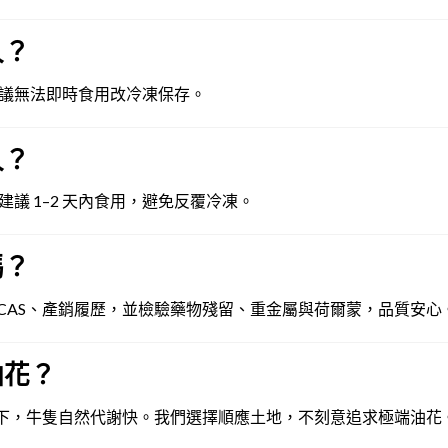
久？
 天。建議無法即時食用改冷凍保存。
久？
解凍後建議 1–2 天內食用，避免反覆冷凍。
嗎？
CCP、CAS、產銷履歷，並檢驗藥物殘留、重金屬與荷爾蒙，品質安心
油花？
境下，牛隻自然代謝快。我們選擇順應土地，不刻意追求極端油花