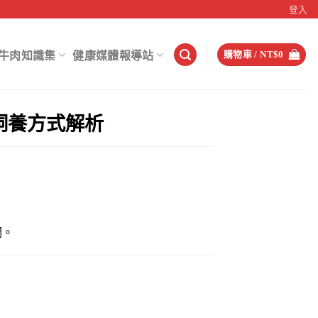
登入
牛肉知識集
健康媒體報導站
購物車 /
NT$
0
飼養方式解析
潤。