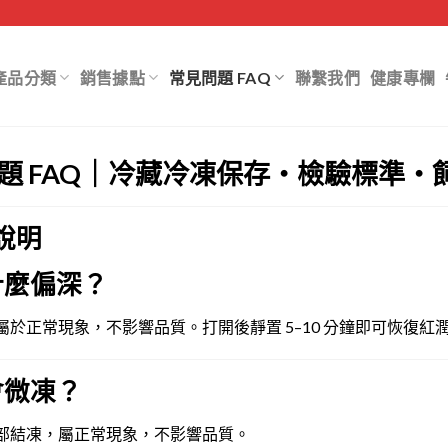
產品分類
銷售據點
常見問題 FAQ
聯繫我們
健康專欄
題 FAQ｜冷藏冷凍保存・檢驗標準・
說明
什麼偏深？
屬於正常現象，不影響品質。打開後靜置 5–10 分鐘即可恢復紅
會微凍？
局部結凍，屬正常現象，不影響品質。