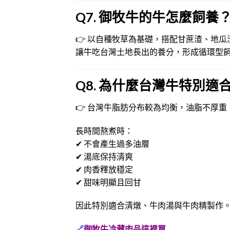
Q7. 御牧牛的牛怎麼飼養
👉 以自種牧草為基礎，搭配甘蔗渣、地瓜
讓牛吃台灣土地長出的養分，形成循環型
Q8. 為什麼台灣牛特別適
👉 台灣牛脂肪分布較為均衡，油脂不厚重
長時間熬煮時：
✔ 不會產生過多油層
✔ 湯底保持清爽
✔ 肉香釋放穩定
✔ 甜味明顯且回甘
因此特別適合清燉、牛肉湯與牛肉精製作
🔗
御牧牛冷藏肉品這裡買