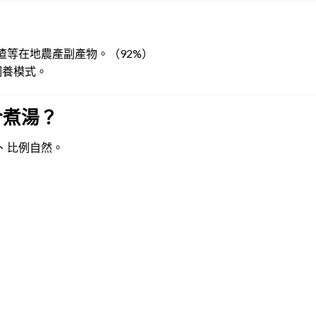
？
渣等在地農產副產物。（92%）
飼養模式。
合煮湯？
、比例自然。
。