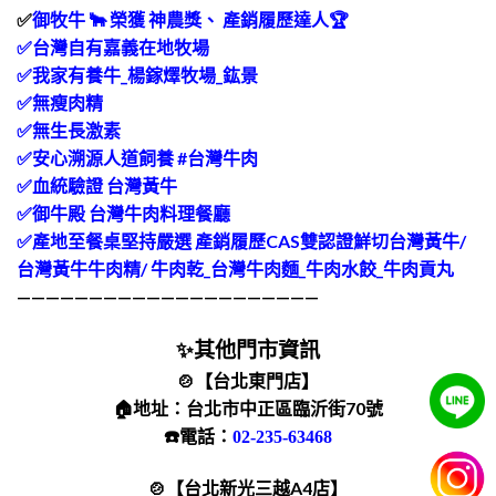
✅
御牧牛 🐂 榮獲 神農獎、 產銷履歷達人🏆
✅台灣自有嘉義在地牧場
✅我家有養牛_楊鎵燡牧場_鈜景
✅無瘦肉精
✅無生長激素
✅安心溯源人道飼養 #台灣牛肉
✅血統驗證 台灣黃牛
✅御牛殿 台灣牛肉料理餐廳
✅產地至餐桌堅持嚴選 產銷履歷CAS雙認證鮮切台灣黃牛/
台灣黃牛牛肉精/ 牛肉乾_台灣牛肉麵_牛肉水餃_牛肉貢丸
—————————————————————
✨其他門市資訊
🍲【台北東門店】
🏠地址：台北市中正區臨沂街70號
☎️電話：
02-235-63468
🍲【台北新光三越A4店】