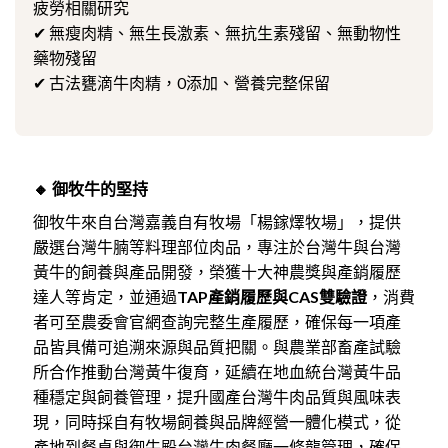
疲勞相關研究
✔ 無瘦肉精、無生長激素、無抗生素殘留、無動物性
藥物殘留
✔ 古法甕滴牛肉精，0添加、營養完整保留
🔸 御牧牛的堅持
御牧牛來自台灣嘉義自有牧場「楊鎵燡牧場」，提供
嚴選台灣牛腩等料理部位肉品，
專注於台灣牛與台灣
黃牛的飼養與產品開發，榮獲十大神農獎與產銷履歷
達人等肯定，並通過
TAP產銷履歷與CAS雙驗證
，消費
者可至農委會官網查詢完整生產履歷，確保每一項產
品皆具備可追溯來源與品質把關。與農業部畜產試驗
所合作推動台灣黃牛復育，延續在地血統台灣黃牛品
種穩定與飼養管理，提升國產台灣牛肉品質與風味表
現，同時採自有牧場飼養與品牌經營一體化模式，從
產地到餐桌與御牛殿台灣牛肉餐廳一條龍管理，確保