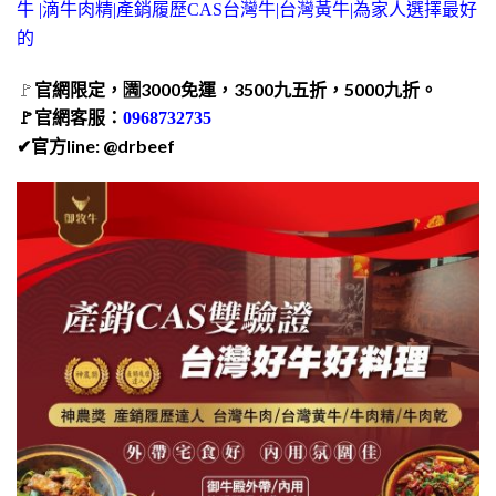
牛 |滴牛肉精|產銷履歷CAS台灣牛|台灣黃牛|為家人選擇最好
的
🚩
官網限定，🈵️3000免運，3500九五折，5000九折。
🚩官網客服：
0968732735
✔官方line: @drbeef