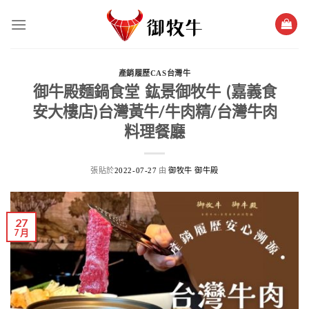
跳
過
內
容
產銷履歷CAS台灣牛
御牛殿麵鍋食堂 鈜景御牧牛 (嘉義食
安大樓店)台灣黃牛/牛肉精/台灣牛肉
料理餐廳
張貼於
由
2022-07-27
御牧牛 御牛殿
27
7 月