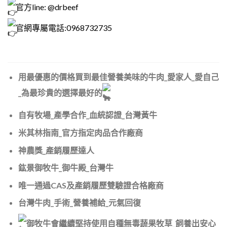
官方line: @drbeef
官網專屬電話:0968732735
用最優惠的價格買到最佳營養美味的牛肉_愛家人_愛自己
_為最珍貴的選擇最好的
自有牧場_產學合作_血統認證_台灣黃牛
米其林指南_官方指定肉品合作廠商
神農獎_產銷履歷達人
鈜景御牧牛_御牛殿_台灣牛
唯一通過CAS及產銷履歷雙驗證合格廠商
台灣牛肉_手術_營養補給_元氣回復
御牧牛會繼續堅持使用自種無毒蔬果牧草_飼養出安心