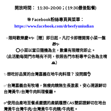
開放時間： 11:30–20:00；( 19:30最後點餐)
🎯
Facebook粉絲專頁與菜單：
https://www.facebook.com/drbeefyuniudian
⭐️
限時歡樂慶⭐️✨［贈］即日起，凡打卡即贈開胃小菜一盤
🎁✨
⭕小菜以當日隨機為主，數量有限贈完即止。
（此活動每間門市略有不同，
依照各門市粉專🪧公告為主唷
🙏）
✨
想吃好品質的台灣嘉義在地牛肉料理？ 沒問題👌
✅
台灣嘉義自有牧場，無瘦肉精無生長激素，安心溯源鮮切
台灣黃牛/台灣牛肉料理餐廳。
✅使用由產地至餐桌嚴選的產銷履歷CAS雙認證鮮切在地台
灣黃牛台灣牛肉/台灣黃牛牛肉精/牛肉乾。