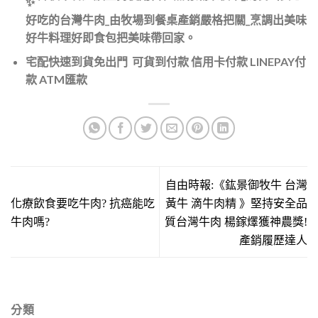
好吃的台灣牛肉_由牧場到餐桌產銷嚴格把關_烹調出美味
好牛料理好即食包把美味帶回家。
宅配快速到貨免出門
可貨到付款 信用卡付款 LINEPAY付
款 ATM匯款
自由時報:《鈜景御牧牛 台灣
化療飲食要吃牛肉? 抗癌能吃
黃牛 滴牛肉精 》堅持安全品
牛肉嗎?
質台灣牛肉 楊鎵燡獲神農獎!
產銷履歷達人
分類