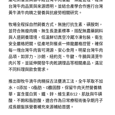
台灣牛肉品質與來源透明。並結合產學合作進行台灣
黃牛滴牛肉精之營養與抗疲勞相關研究。
牧場全程採自然飼養方式，無施打抗生素、磺胺劑，
並符合無瘦肉精、無生長激素標準，搭配無農藥飼料
與人道飼養環境，低溫鮮切真空冷藏冷凍包裝，衛生
安全嚴格把關。從產地到餐桌一條龍嚴格控管，確保
每一塊台灣牛肉皆可溯源、安心食用。明星台灣牛肉
品項，如菲力、沙朗、紐約克、牛腱、牛腩與清燙牛
肉片等，並延伸開發牛肉乾調理品等相關產品，滿足
不同料理與飲食需求。
推出御牧牛滴牛肉精採古法甕滴工法，全牛萃取不加
水，0添加、0脂肪、0膽固醇，保留牛肉天然營養精
華，富含蛋白質、鐵、鋅、維生素B12、肌肽與牛磺
酸、不飽和脂肪酸，適合作為日常療程術後孕期月子
成長銀髮族營養補充來源補給首選。