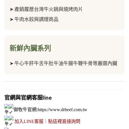
➤
產銷履歷台灣牛火鍋與燒烤肉片
➤
牛肉水餃與調理商品
新鮮內臟系列
➤
牛心牛肝牛舌牛肚牛油牛腸牛鞭牛骨等嚴選內臟
官網與官網客服line
御牧牛官網
:
https://www.drbeef.com.tw
加入LINE客服｜點這裡直接詢問