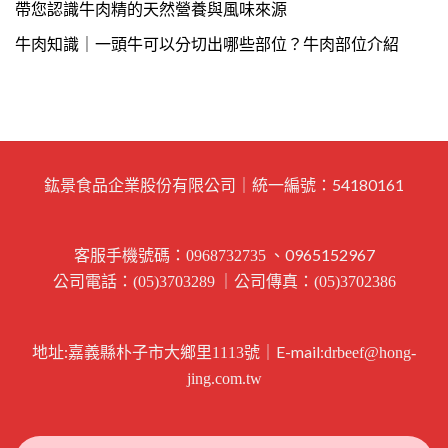
帶您認識牛肉精的天然營養與風味來源
牛肉知識｜一頭牛可以分切出哪些部位？牛肉部位介紹
鈜景食品企業股份有限公司｜統一編號：54180161
客服手機號碼：
、0965152967
0968732735
公司電話：
｜公司傳真：
(05)3703289
(05)3702386
地址:
｜E-mail:
嘉義縣朴子市大鄉里1113號
drbeef@hong-
jing.com.tw