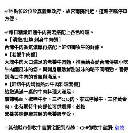
✅地點位於位於嘉義縣政府、故宮南院附近，道路空曠停車
方便。
✅每日精燉鮮蔬牛肉高湯搭配上各色料理。
◾［ 清燉/紅燒 刺身牛肉麵 ］
台灣牛肉香氣濃厚再搭配上鮮切御牧牛的鮮甜。
◾［老饕牛肉麵］
大塊牛肉大口滿足的老饕牛肉麵，推薦給喜愛台灣傳統小吃
牛肉麵風味的您。與刺身體驗鮮甜滋味的略不同嚼勁。嚼得
到滿口牛肉的香氣與滿足。
◾［鮮切牛肉鍋物熱炒牛肉料理套餐］
給您滿滿一桌的牛肉料理大滿足。
麻辣鴨血、椒鹽牛肚、三杯QQ肉、泰式檸檬牛、三杯黃金
肉，也有期待牛肉部位可供選擇。必推
營養美味健康兼顧的老饕級享受。
✨
其他縣市御牧牛官網宅配到府🎁
：
👉#御牧牛官網:
御牧