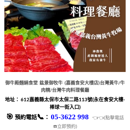
御牛殿麵鍋食堂 鈜景御牧牛 (嘉義食安大樓店)台灣黃牛/牛
肉精/台灣牛肉料理餐廳
地址： 612嘉義縣太保市太保二路113號(永在食安大樓-
棒球一街入口)
🎯
📞
05-3622 998
預約
電話
：
👈👈(點擊電話
☎️立即預約)