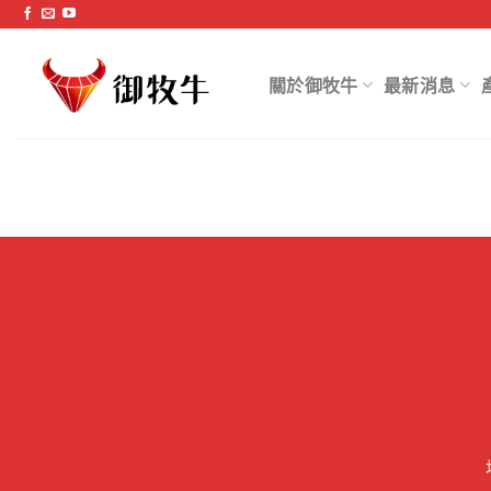
跳
過
內
關於御牧牛
最新消息
容