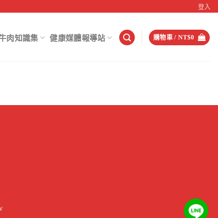
登入
牛肉知識集
健康媒體報導站
購物車 /
NT$
0
w