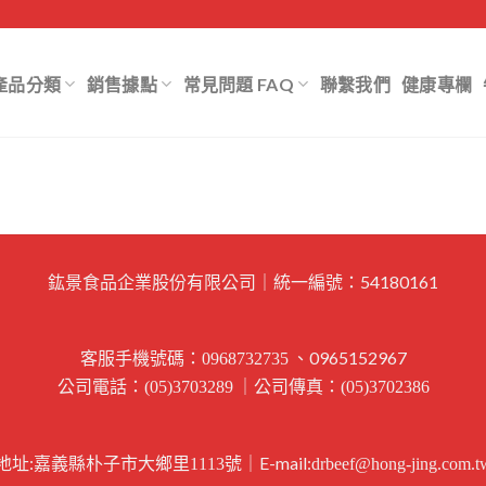
產品分類
銷售據點
常見問題 FAQ
聯繫我們
健康專欄
鈜景食品企業股份有限公司｜統一編號：54180161
客服手機號碼：
、0965152967
0968732735
公司電話：
｜公司傳真：
(05)3703289
(05)3702386
地址:
｜E-mail:
嘉義縣朴子市大鄉里1113號
drbeef@hong-jing.com.t