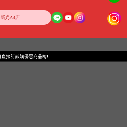
B新光A4店
片可直接訂該購優惠商品唷!
忽略