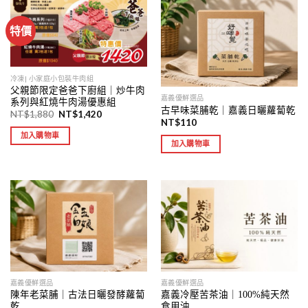
特價
冷凍| 小家庭小包裝牛肉組
父親節限定爸爸下廚組｜炒牛肉
嘉義優鮮選品
系列與紅燒牛肉湯優惠組
古早味菜脯乾｜嘉義日曬蘿蔔乾
NT$
1,880
NT$
1,420
NT$
110
加入購物車
加入購物車
嘉義優鮮選品
嘉義優鮮選品
陳年老菜脯｜古法日曬發酵蘿蔔
嘉義冷壓苦茶油｜100%純天然
乾
食用油