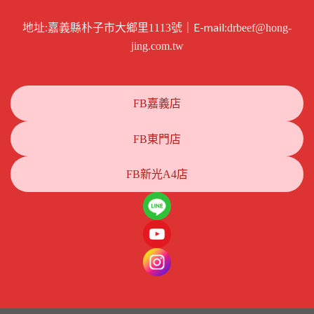
地址:
｜E-mail:
嘉義縣朴子市大鄉里1113號
drbeef@hong-
jing.com.tw
FB嘉義店
FB東門店
FB新光A4店