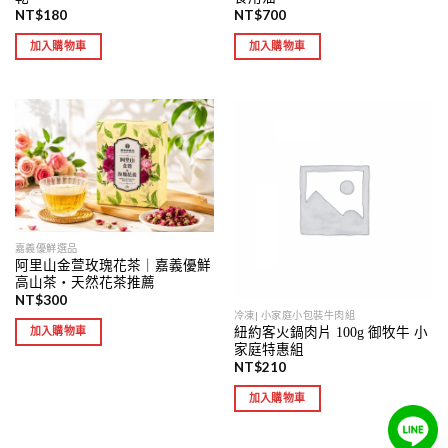
NT$
180
NT$
700
加入購物車
加入購物車
嘉義優鮮選品
阿里山金萱玫瑰花茶｜嘉義優鮮
高山茶・天然花茶推薦
NT$
300
冷凍| 小家庭小包裝牛肉組
紐約客火鍋肉片 100g 御牧牛 小
加入購物車
家庭特惠組
NT$
210
加入購物車