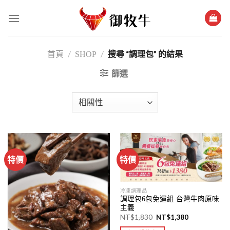
跳
過
內
容
/
/
搜尋 “調理包” 的結果
首頁
SHOP
篩選
特價
特價
冷凍調理品
調理包6包免運組 台灣牛肉原味
主義
NT$
1,830
NT$
1,380