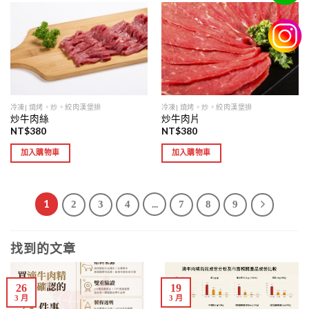
冷凍| 燒烤。炒。絞肉漢堡排
冷凍| 燒烤。炒。絞肉漢堡排
炒牛肉絲
炒牛肉片
NT$
380
NT$
380
加入購物車
加入購物車
1
...
2
3
4
7
8
9
找到的文章
26
19
3 月
3 月