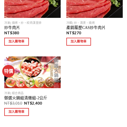
冷凍| 燒烤。炒。絞肉漢堡排
冷藏| 炒、清燙、燒烤
炒牛肉片
產銷履歷CAS炒牛肉片
NT$
380
NT$
270
加入購物車
加入購物車
特價
冷凍| 組合商品
御選火鍋組清燉組-2公斤
NT$
3,010
NT$
2,400
加入購物車