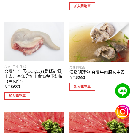
加入購物車
冷凍| 牛骨.內臟
冷凍調理品
台灣牛 牛舌(Tongue) (整條計價)
清燉調理包 台灣牛肉原味主義
｜去舌苔無分切｜實際秤重結帳
NT$
260
（需預定）
NT$
680
加入購物車
加入購物車