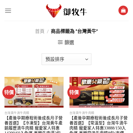
跳
過
內
容
/
商品標籤為 “台灣黃牛”
首頁
篩選
特價
特價
台灣黃牛滴牛肉精
台灣黃牛滴牛肉精
【產後孕期療程術後成長月子營
【產後孕期療程術後成長月子營
養首選】【冷凍型】台灣黃牛產
養首選】【常溫型】台灣牛滴牛
銷履歷滴牛肉精 寵愛家人特惠
肉精 寵愛家人特惠33888/150入