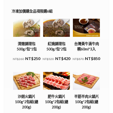
冷凍加價購全品項限購6組
清燉調理包
紅燒調理包
台灣黃牛滴牛肉
500g/包*1包
500g/包*2包
精60ml*3入
NT$250
NT$420
NT$850
NT$260
NT$520
NT$870
沙朗火鍋片
肥牛火鍋片
半筋半肉火鍋片
100g*2包組(總
100g*2包組(總
100g*2包組(總
200g)
200g)
200g)