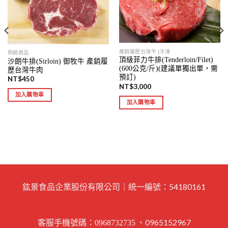
產銷履歷台灣牛 |冷凍
熱銷商品
頂級菲力牛排(Tenderloin/Filet)
沙朗牛排(Sirloin) 御牧牛 產銷履
(600公克/斤)(建議單獨出單，需
歷台灣牛肉
預訂)
NT$
450
NT$
3,000
加入購物車
加入購物車
鈜景食品企業股份有限公司｜統一編號：54180161
客服手機號碼：
、0965152967
0968732735