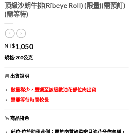
頂級沙朗牛排(Ribeye Roll) (限量)(需預訂)
(需等待)
1,050
NT$
規格:200公克
🚚
出貨說明
數量稀少，嚴選至該級數油花部位肉出貨
需要等待時間較長
🐂
商品特色
部位:位於肋骨背側；屬於肉質較柔嫩且油花分佈勻稱，