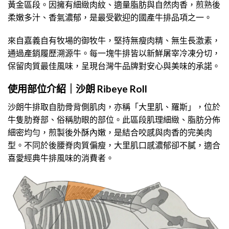
黃金區段。因擁有細緻肉紋、適量脂肪與自然肉香，煎熟後
柔嫩多汁、香氣濃郁，是最受歡迎的國產牛排品項之一。
來自嘉義自有牧場的御牧牛，堅持無瘦肉精、無生長激素，
通過產銷履歷溯源牛。每一塊牛排皆以新鮮屠宰冷凍分切，
保留肉質最佳風味，呈現台灣牛品牌對安心與美味的承諾。
使用部位介紹｜沙朗 Ribeye Roll
沙朗牛排取自肋骨背側肌肉，亦稱「大里肌、羅斯」，位於
牛隻肋脊部、俗稱肋眼的部位。此區段肌理細緻、脂肪分佈
細密均勻，煎製後外酥內嫩，是結合咬感與肉香的完美肉
型。不同於後腰脊肉質偏瘦，大里肌口感濃郁卻不膩，適合
喜愛經典牛排風味的消費者。