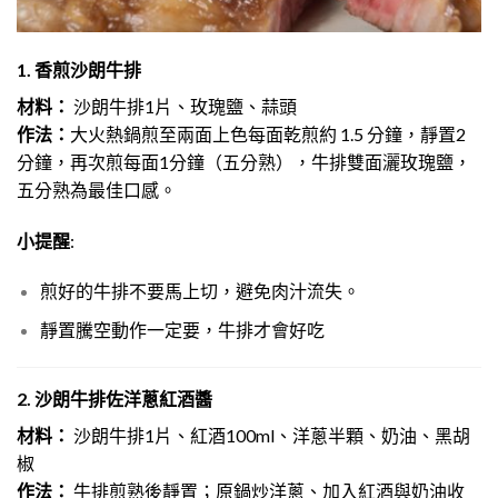
1. 香煎沙朗牛排
材料：
沙朗牛排1片、玫瑰鹽、蒜頭
作法：
大火熱鍋煎至兩面上色每面乾煎約 1.5 分鐘，靜置2
分鐘，再次煎每面1分鐘（五分熟），
牛排雙面灑玫瑰鹽，
五分熟為最佳口感。
小提醒
:
煎好的牛排不要馬上切，避免肉汁流失。
靜置騰空動作一定要，牛排才會好吃
2. 沙朗牛排佐洋蔥紅酒醬
材料：
沙朗牛排1片、紅酒100ml、洋蔥半顆、奶油、黑胡
椒
作法：
牛排煎熟後靜置；原鍋炒洋蔥、加入紅酒與奶油收