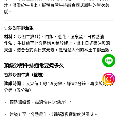
汁，淋醬於牛排上，展現台灣牛排融合西式風味的層次美
感。
3. 沙朗牛排蓋飯
材料：
沙朗牛排1片、白飯、蔥花、溫泉蛋、日式醬油
作法：
牛排煎至七分熟切片鋪於飯上，淋上日式醬油與溫
泉蛋。結合台式與日式元素，是輕鬆入門的本土牛排蓋飯。
頂級沙朗牛排
通常要煮多久
香煎沙朗牛排（整塊）
建議時間：
大火每面約 1.5 分鐘，靜置2分鐘，再次煎每面1
分鐘（五分熟）
預熱鑄鐵鍋，高溫快速封鎖肉汁。
建議五至七分熟最佳，超過恐影響嫩度與風味。