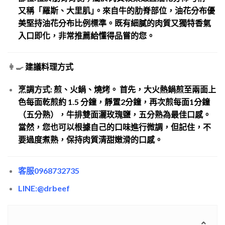
又稱「羅斯、大里肌｣。來自牛的肋脊部位，油花分布優
美堅持油花分布比例標準。既有細膩的肉質又獨特香氣
入口即化，非常推薦給懂得品嘗的您。
👩‍🍳
建議料理方式
烹調方式:
煎、火鍋、燒烤。 首先，大火熱鍋煎至兩面上
色每面乾煎約 1.5 分鐘，靜置2分鐘，再次煎每面1分鐘
（五分熟），牛排雙面灑玫瑰鹽，五分熟為最佳口感。
當然，您也可以根據自己的口味進行微調，但記住，不
要過度煮熟，保持肉質清甜嫩滑的口感。
客服0968732735
LINE:@drbeef