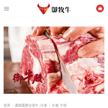
跳
過
內
容
/
/
首頁
產銷履歷台灣牛 |冷凍
冷凍| 牛排