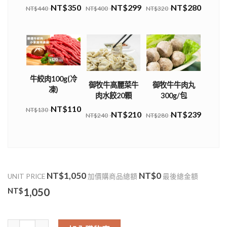
NT$350
NT$299
NT$280
NT$440
NT$400
NT$320
牛絞肉100g(冷
御牧牛高麗菜牛
御牧牛牛肉丸
凍)
肉水餃20顆
300g/包
NT$110
NT$130
NT$210
NT$239
NT$240
NT$280
NT$1,050
NT$0
UNIT PRICE
加價購商品總額
最後總金額
NT$
1,050
頂級沙朗牛排(Ribeye Roll) (限量)(需預訂) (需等待) 數量