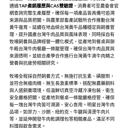
通過
TAP產銷履歷與CAS雙驗證
，消費者可至農委會官
網查詢完整生產履歷，確保每一項產品皆具備可追溯
來源與品質把關。與農業部畜產試驗所合作推動台灣
黃牛復育，延續在地血統台灣黃牛品種穩定與飼養管
理，提升國產台灣牛肉品質與風味表現，同時採自有
牧場飼養與品牌經營一體化模式，從產地到餐桌與御
牛殿台灣牛肉餐廳一條龍管理，確保台灣牛肉品質與
來源透明。並結合產學合作進行台灣黃牛滴牛肉精之
營養與抗疲勞相關研究。
牧場全程採自然飼養方式，無施打抗生素、磺胺劑，
並符合無瘦肉精、無生長激素標準，搭配無農藥飼料
與人道飼養環境，低溫鮮切真空冷藏冷凍包裝，衛生
安全嚴格把關。從產地到餐桌一條龍嚴格控管，確保
每一塊台灣牛肉皆可溯源、安心食用。明星台灣牛肉
品項，如菲力、沙朗、紐約克、牛腱與清燙牛肉片
等，並延伸開發牛肉乾調理包等相關產品，滿足不同
料理與飲食需求。