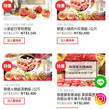
特價
特價
冷凍| 小家庭小包裝牛肉組
冷凍| 組合商品
小家庭日常特惠組
御選火鍋肉片紅燒組-2公斤
NT$
1,370
NT$
1,160
NT$
3,010
NT$
2,400
加入購物車
加入購物車
特價
特價
冷凍| 組合商品
御選火鍋組清燉組-2公斤
冷凍| 組合商品
NT$
3,010
NT$
2,400
御選饕客燉滷組 產銷履歷無瘦
肉精台灣牛燉牛肉首選
加入購物車
NT$
3,500
NT$
2,800