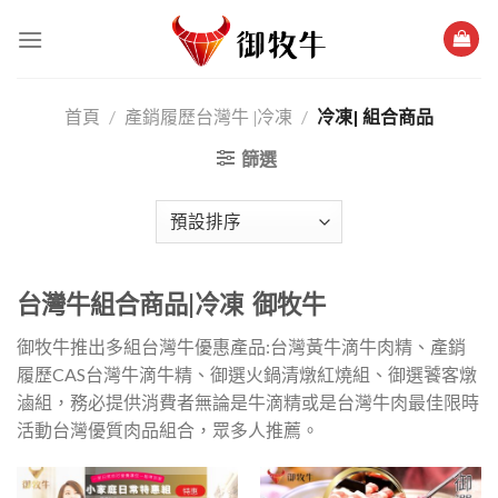
跳
過
內
容
/
/
冷凍| 組合商品
首頁
產銷履歷台灣牛 |冷凍
篩選
台灣牛組合商品|冷凍 御牧牛
御牧牛推出多組台灣牛優惠產品:台灣黃牛滴牛肉精、產銷
履歷CAS台灣牛滴牛精、御選火鍋清燉紅燒組、御選饕客燉
滷組，務必提供消費者無論是牛滴精或是台灣牛肉最佳限時
活動台灣優質肉品組合，眾多人推薦。