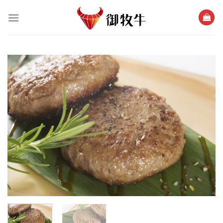
跳
過
內
容