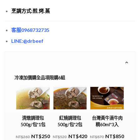
烹調方式:煎.烤.蒸
客服0968732735
LINE:@drbeef
冷凍加價購全品項限購6組
清燉調理包
紅燒調理包
台灣黃牛滴牛肉
500g/包*1包
500g/包*2包
精60ml*3入
NT$250
NT$420
NT$850
NT$260
NT$520
NT$870