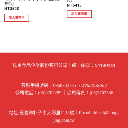
等待)
NT$
415
NT$
520
加入購物車
加入購物車
鈜景食品企業股份有限公司｜統一編號：54180161
客服手機號碼：
、0965152967
0968732735
公司電話：
｜公司傳真：
(05)3703289
(05)3702386
地址:
｜E-mail:
嘉義縣朴子市大鄉里1113號
drbeef@hong-
jing.com.tw