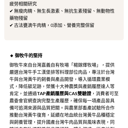
疲勞相關研究
✔ 無瘦肉精、無生長激素、無抗生素殘留、無動物性
藥物殘留
✔ 古法甕滴牛肉精，0添加、營養完整保留
🔸 御牧牛的堅持
御牧牛來自台灣嘉義自有牧場「楊鎵燡牧場」，提供
嚴選台灣牛手工漢堡排等料理部位肉品，專注於台灣
牛與台灣黃牛的飼養與產品開發，導入循環農業模
式，降低碳足跡，榮獲十大神農獎與產銷履歷達人等
肯定，並通過
TAP產銷履歷與CAS雙驗證
，消費者可至
農委會官網查詢完整生產履歷，確保每一項產品皆具
備可追溯來源與品質把關。與農業部畜產試驗所合作
推動台灣黃牛復育，延續在地血統台灣黃牛品種穩定
與飼養管理，提升國產台灣牛肉品質與風味表現，同