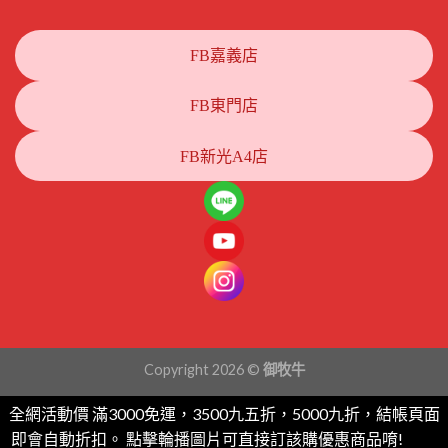
FB嘉義店
FB東門店
FB新光A4店
Copyright 2026 ©
御牧牛
全網活動價 滿3000免運，3500九五折，5000九折，結帳頁面
即會自動折扣。 點擊輪播圖片可直接訂該購優惠商品唷!
忽略