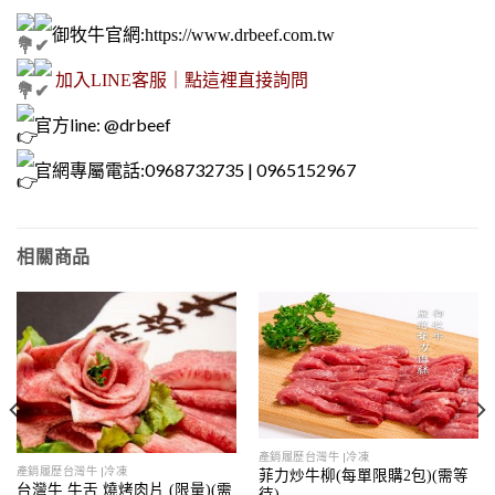
御牧牛官網
:
https://www.drbeef.com.tw
加入LINE客服｜點這裡直接詢問
官方line: @drbeef
官網專屬電話:0968732735 | 0965152967
相關商品
產銷履歷台灣牛 |冷凍
產銷履歷台灣牛 |冷凍
菲力炒牛柳(每單限購2包)(需等
台灣牛 牛舌 燒烤肉片 (限量)(需
待)