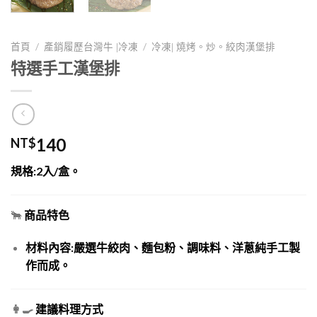
/
/
首頁
產銷履歷台灣牛 |冷凍
冷凍| 燒烤。炒。絞肉漢堡排
特選手工漢堡排
140
NT$
規格:2入/盒。
🐂
商品特色
材料內容:嚴選牛絞肉、麵包粉、調味料、洋蔥純手工製
作而成。
👩‍🍳
建議料理方式