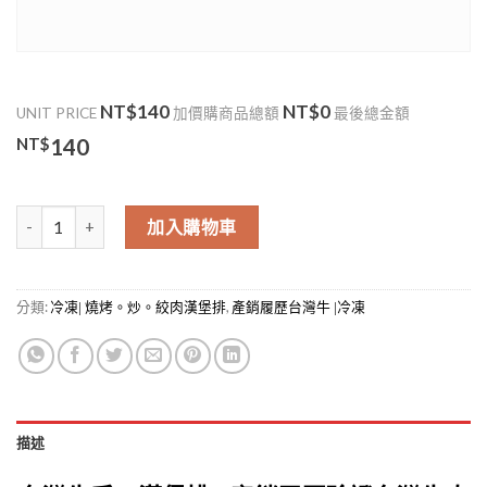
NT$140
NT$0
UNIT PRICE
加價購商品總額
最後總金額
NT$
140
特選手工漢堡排 數量
加入購物車
分類:
,
冷凍| 燒烤。炒。絞肉漢堡排
產銷履歷台灣牛 |冷凍
描述