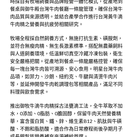
時採自有牧場飼養與品牌經營一體化模式，從產地到
餐桌與御牛殿台灣牛肉餐廳一條龍管理，確保台灣牛
肉品質與來源透明。並結合產學合作進行台灣黃牛滴
牛肉精之營養與抗疲勞相關研究。
牧場全程採自然飼養方式，無施打抗生素、磺胺劑，
並符合無瘦肉精、無生長激素標準，搭配無農藥飼料
與人道飼養環境，低溫鮮切真空冷藏冷凍包裝，衛生
安全嚴格把關。從產地到餐桌一條龍嚴格控管，確保
每一塊台灣牛肉皆可溯源、安心食用。明星台灣牛肉
品項，如菲力、沙朗、紐約克、牛腱與清燙牛肉片
等，並延伸開發牛肉乾調理包等相關產品，滿足不同
料理與飲食需求。
推出御牧牛滴牛肉精採古法甕滴工法，全牛萃取不加
水，0添加、0脂肪、0膽固醇，保留牛肉天然營養精
華，富含蛋白質、鐵、鋅、維生素B12、肌肽與牛磺
酸、不飽和脂肪酸，適合作為日常療程術後孕期月子
成長銀髮族營養補充來源補給首選。