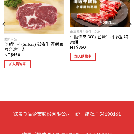
產銷履歷台灣牛 |冷凍
牛肋條肉 300g 台灣牛-小家庭特
熱銷商品
惠組
沙朗牛排(Sirloin) 御牧牛 產銷履
NT$
350
歷台灣牛肉
NT$
450
加入購物車
加入購物車
鈜景食品企業股份有限公司｜統一編號：54180161