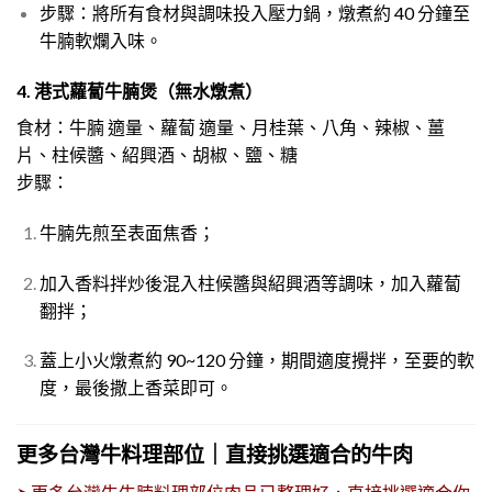
步驟：將所有食材與調味投入壓力鍋，燉煮約 40 分鐘至
牛腩軟爛入味。
4.
港式蘿蔔牛腩煲（無水燉煮）
食材：牛腩 適量、蘿蔔 適量、月桂葉、八角、辣椒、薑
片、柱候醬、紹興酒、胡椒、鹽、糖
步驟：
牛腩先煎至表面焦香；
加入香料拌炒後混入柱候醬與紹興酒等調味，加入蘿蔔
翻拌；
蓋上小火燉煮約 90~120 分鐘，期間適度攪拌，至要的軟
度，最後撒上香菜即可。
更多台灣牛料理部位｜直接挑選適合的牛肉