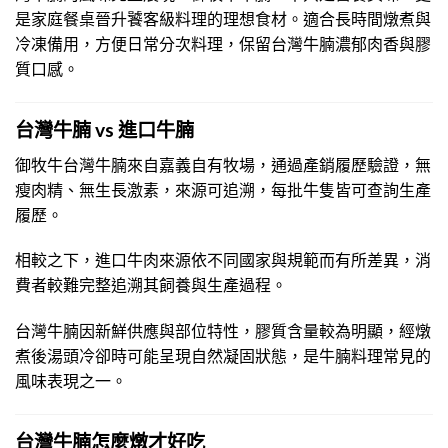
是家庭餐桌晉升饕客級料理的理想食材。適合長時間燉煮與
冷凍備用，方便日常分次料理，保留台灣牛腩濃郁肉香與膠
質口感。
台灣牛腩 vs 進口牛腩
御牧牛台灣牛腩來自嘉義自有牧場，通過產銷履歷驗證，無
瘦肉精、無生長激素，來源可追溯，每批牛隻皆可查詢生產
履歷。
相較之下，進口牛肉來源依不同國家與規範而有所差異，消
費者較難完整追溯其飼養與生產過程。
台灣牛腩因新鮮供應與部位特性，膠質含量較為明顯，經燉
煮後湯頭冷卻時可能呈現自然凝固狀態，是牛腩料理常見的
風味表現之一。
台灣牛腩怎麼燉才好吃