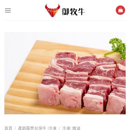
跳
過
內
容
/
/
首頁
產銷履歷台灣牛 |冷凍
冷凍| 燉滷