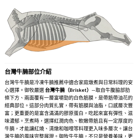
台灣牛腩部位介紹
台灣牛牛腩是冷凍牛腩推薦中適合家庭燉煮與日常料理的安
心選擇。御牧嚴選
台灣牛腩（Brisket）
—取自牛腹脇部肋
條下方、兩面覆有一層富嚼勁的白色筋膜，是帶筋帶油花的
經典部位。這部分肉質扎實，帶有筋膜與油脂，口感層次豐
富；更重要的是富含滿滿的膠原蛋白，吃起來富有彈性、滋
味濃郁。烹煮時，選擇紅潤肉色、
軟嫩帶筋
且有一定厚度的
牛腩，才能讓紅燒、清燉和咖哩等料理更入味多層次。讓台
灣牛腩的風味完整展現。御牧牛牛腩，不只是營養美味，更