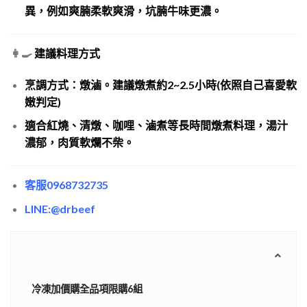
異，例如爽腩柔軟爽滑，坑腩牛味更濃。
👩‍🍳
建議料理方式
烹調方式：燉滷。建議燉煮約2~2.5小時(依照自己喜愛軟
嫩判定)
適合紅燒、清燉、咖哩、滷煮等長時間燉煮料理，湯汁
濃郁，肉質軟爛不柴。
客服0968732735
LINE:@drbeef
冷凍加價購全品項限購6組