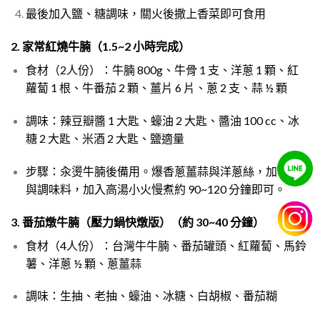
最後加入鹽、糖調味，關火後撒上香菜即可食用
2. 家常紅燒牛腩（1.5~2 小時完成）
食材（2人份）：牛腩 800g、牛骨 1 支、洋蔥 1 顆、紅
蘿蔔 1 根、牛番茄 2 顆、薑片 6 片、蔥 2 支、蒜 ½ 顆
調味：辣豆瓣醬 1 大匙、蠔油 2 大匙、醬油 100 cc、冰
糖 2 大匙、米酒 2 大匙、鹽適量
步驟：汆燙牛腩後備用。爆香蔥薑蒜與洋蔥絲，加牛腩
與調味料，加入高湯小火慢煮約 90~120 分鐘即可。
3. 番茄燉牛腩（壓力鍋快燉版）（約 30~40 分鐘）
食材（4人份）：台灣牛牛腩、番茄罐頭、紅蘿蔔、馬鈴
薯、洋蔥 ½ 顆、蔥薑蒜
調味：生抽、老抽、蠔油、冰糖、白胡椒、番茄糊