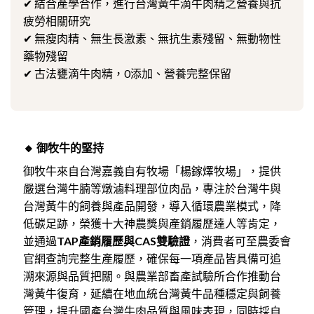
✔ 結合產學合作，進行台灣黃牛滴牛肉精之營養與抗
疲勞相關研究
✔ 無瘦肉精、無生長激素、無抗生素殘留、無動物性
藥物殘留
✔ 古法甕滴牛肉精，0添加、營養完整保留
🔸 御牧牛的堅持
御牧牛來自台灣嘉義自有牧場「楊鎵燡牧場」，提供
嚴選台灣牛腩等燉滷料理部位肉品，專注於台灣牛與
台灣黃牛的飼養與產品開發，導入循環農業模式，降
低碳足跡，榮獲十大神農獎與產銷履歷達人等肯定，
並通過
TAP產銷履歷與CAS雙驗證
，消費者可至農委會
官網查詢完整生產履歷，確保每一項產品皆具備可追
溯來源與品質把關。與農業部畜產試驗所合作推動台
灣黃牛復育，延續在地血統台灣黃牛品種穩定與飼養
管理，提升國產台灣牛肉品質與風味表現，同時採自