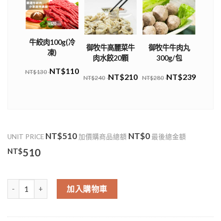
牛絞肉100g(冷
御牧牛高麗菜牛
御牧牛牛肉丸
凍)
肉水餃20顆
300g/包
NT$110
NT$130
NT$210
NT$239
NT$240
NT$280
NT$510
NT$0
UNIT PRICE
加價購商品總額
最後總金額
NT$
510
牛腩肉(Thin Flank)(需等待需預訂) 數量
加入購物車