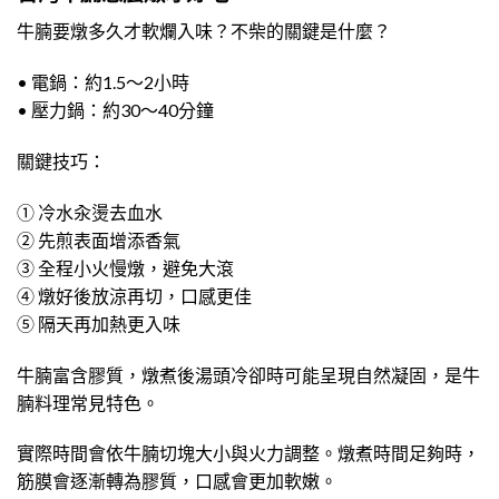
牛腩要燉多久才軟爛入味？不柴的關鍵是什麼？
• 電鍋：約1.5～2小時
• 壓力鍋：約30～40分鐘
關鍵技巧：
① 冷水汆燙去血水
② 先煎表面增添香氣
③ 全程小火慢燉，避免大滾
④ 燉好後放涼再切，口感更佳
⑤ 隔天再加熱更入味
牛腩富含膠質，燉煮後湯頭冷卻時可能呈現自然凝固，是牛
腩料理常見特色。
實際時間會依牛腩切塊大小與火力調整。燉煮時間足夠時，
筋膜會逐漸轉為膠質，口感會更加軟嫩。