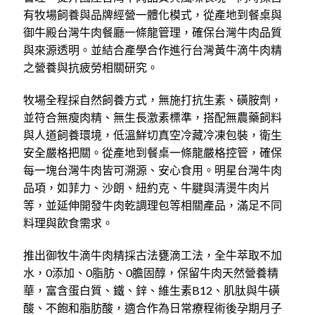
有牧場飼養與品牌經營一體化模式，從產地到餐桌與
御牛殿台灣牛肉餐廳一條龍管理，確保台灣牛肉品質
與來源透明。並結合產學合作進行台灣黃牛滴牛肉精
之營養與抗疲勞相關研究。
牧場全程採自然飼養方式，無施打抗生素、磺胺劑，
並符合無瘦肉精、無生長激素標準，搭配無農藥飼料
與人道飼養環境，低溫鮮切真空冷藏冷凍包裝，衛生
安全嚴格把關。從產地到餐桌一條龍嚴格控管，確保
每一塊台灣牛肉皆可溯源、安心食用。明星台灣牛肉
品項，如菲力、沙朗、紐約克、牛腱與清燙牛肉片
等，並延伸開發牛肉乾調理包等相關產品，滿足不同
料理與飲食需求。
推出御牧牛滴牛肉精採古法甕滴工法，全牛萃取不加
水，0添加、0脂肪、0膽固醇，保留牛肉天然營養精
華，富含蛋白質、鐵、鋅、維生素B12、肌肽與牛磺
酸、不飽和脂肪酸，適合作為日常療程術後孕期月子