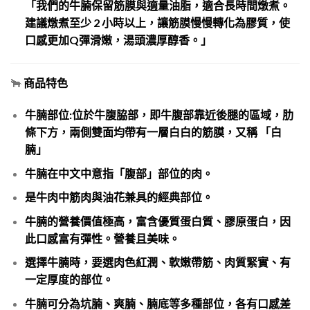
「我們的牛腩保留筋膜與適量油脂，適合長時間燉煮。
建議燉煮至少 2 小時以上，讓筋膜慢慢轉化為膠質，使
口感更加Q彈滑嫩，湯頭濃厚醇香。」
🐂
商品特色
牛腩部位:位於牛腹脇部，即
牛腹部靠近後腿的區域
，
肋
條下方，兩側雙面均帶有一層白白的筋膜，又稱 「白
腩」
牛腩在中文中意指「腹部」部位的肉。
是牛肉中筋肉與油花兼具的經典部位。
牛腩的營養價值極高，富含優質蛋白質、膠原蛋白，因
此口感富有彈性。營養且美味。
選擇牛腩時，要選肉色紅潤、
軟嫩帶筋
、肉質緊實、有
一定厚度的部位。
牛腩可分為坑腩、爽腩、腩底等多種部位，各有口感差