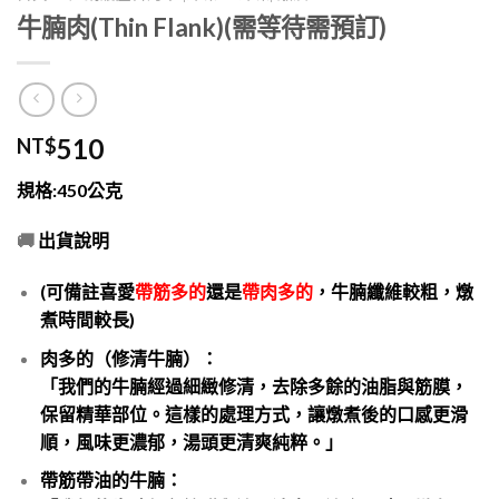
牛腩肉(Thin Flank)(需等待需預訂)
510
NT$
規格:450公克
🚚
出貨說明
(可備註喜愛
帶筋多的
還是
帶肉多的
，牛腩纖維較粗，燉
煮時間較長)
肉多的（修清牛腩）：
「我們的牛腩經過細緻修清，去除多餘的油脂與筋膜，
保留精華部位。這樣的處理方式，讓燉煮後的口感更滑
順，風味更濃郁，湯頭更清爽純粹。」
帶筋帶油的牛腩：