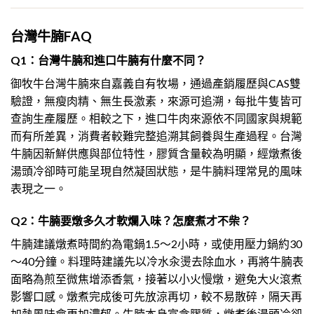
台灣牛腩FAQ
Q1：台灣牛腩和進口牛腩有什麼不同？
御牧牛台灣牛腩來自嘉義自有牧場，通過產銷履歷與CAS雙
驗證，無瘦肉精、無生長激素，來源可追溯，每批牛隻皆可
查詢生產履歷。相較之下，進口牛肉來源依不同國家與規範
而有所差異，消費者較難完整追溯其飼養與生產過程。台灣
牛腩因新鮮供應與部位特性，膠質含量較為明顯，經燉煮後
湯頭冷卻時可能呈現自然凝固狀態，是牛腩料理常見的風味
表現之一。
Q2：牛腩要燉多久才軟爛入味？怎麼煮才不柴？
牛腩建議燉煮時間約為電鍋1.5～2小時，或使用壓力鍋約30
～40分鐘。料理時建議先以冷水汆燙去除血水，再將牛腩表
面略為煎至微焦增添香氣，接著以小火慢燉，避免大火滾煮
影響口感。燉煮完成後可先放涼再切，較不易散碎，隔天再
加熱風味會更加濃郁。牛腩本身富含膠質，燉煮後湯頭冷卻