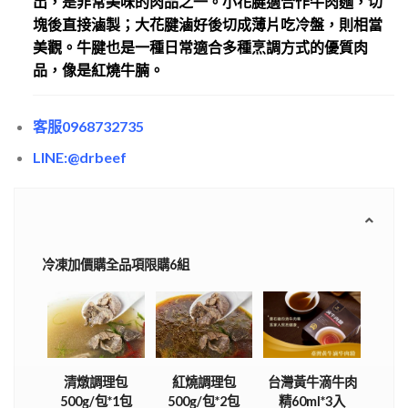
出，是非常美味的肉品之一。小花腱適合作牛肉麵，切
塊後直接滷製；大花腱滷好後切成薄片吃冷盤，則相當
美觀。牛腱也是一種日常適合多種烹調方式的優質肉
品，像是紅燒牛腩。
客服0968732735
LINE:@drbeef
冷凍加價購全品項限購6組
清燉調理包
紅燒調理包
台灣黃牛滴牛肉
500g/包*1包
500g/包*2包
精60ml*3入