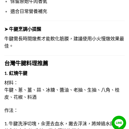
保留原始牛肉香氣
適合日常營養補充
➤ 牛腱烹調小提醒
牛腱需長時間燉煮才能軟化筋膜，建議使用小火慢燉效果最
佳。
台灣牛腱料理推薦
1. 紅燒牛腱
材料：
牛腱、蔥、薑、蒜、冰糖、醬油、老抽、生抽、八角、桂
皮、花椒、料酒
作法：
1. 牛腱洗淨切塊，汆燙去血水，撇去浮沫，將焯過水的牛腱