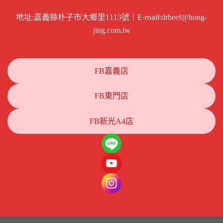
地址:
｜E-mail:
嘉義縣朴子市大鄉里1113號
drbeef@hong-
jing.com.tw
FB嘉義店
FB東門店
FB新光A4店