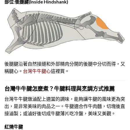
部位:
後腿腱
(Inside Hindshank)
後腿腱沿著自然接縫和外部精肉分開的後腿中分切而得，又
稱腱心。
這裡買。
台灣牛牛腱心
台灣牛牛腱怎麼煮？牛腱料理與烹調方式推薦
台灣牛牛腱燉滷配上適當的調味，能夠讓牛腱的風味更為突
出，是非常美味的肉品之一。牛腱適合作牛肉麵，切塊後直
接滷製；或滷好後切成牛腱薄片吃冷盤，美味又美觀。
紅燒牛腱