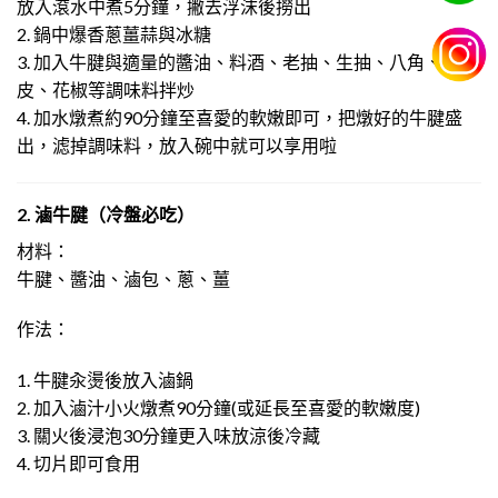
放入滾水中煮5分鐘，撇去浮沫後撈出
2. 鍋中爆香蔥薑蒜與冰糖
3. 加入牛腱與適量的醬油、料酒、老抽、生抽、八角、桂
皮、花椒等調味料拌炒
4. 加水燉煮約90分鐘至喜愛的軟嫩即可，把燉好的牛腱盛
出，滤掉調味料，放入碗中就可以享用啦
2. 滷牛腱（冷盤必吃）
材料：
牛腱、醬油、滷包、蔥、薑
作法：
1. 牛腱汆燙後放入滷鍋
2. 加入滷汁小火燉煮90分鐘(或延長至喜愛的軟嫩度)
3. 關火後浸泡30分鐘更入味放涼後冷藏
4. 切片即可食用