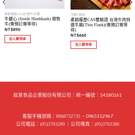
產銷履歷CAS台灣牛I冷藏
冷藏| 燉滷
牛腱心 (Inside Hindshank) 御牧
產銷履歷CAS雙驗證 台灣牛肉特
牛(需預訂需等待)
選牛腩(Thin Flank)(需預訂需等
NT$
890
待)
NT$
660
加入購物車
加入購物車
鈜景食品企業股份有限公司｜統一編號：54180161
客服手機號碼：
、0965152967
0968732735
公司電話：
｜公司傳真：
(05)3703289
(05)3702386