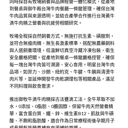
同時採自有牧場飼養與品牌經營一體化模式，從產地
到餐桌與御牛殿台灣牛肉餐廳一條龍管理，確保台灣
牛肉品質與來源透明。並結合產學合作進行台灣黃牛
滴牛肉精之營養與抗疲勞相關研究。
牧場全程採自然飼養方式，無施打抗生素、磺胺劑，
並符合無瘦肉精、無生長激素標準，搭配無農藥飼料
與人道飼養環境，低溫鮮切真空冷藏冷凍包裝，衛生
安全嚴格把關。從產地到餐桌一條龍嚴格控管，確保
每一塊台灣牛肉皆可溯源、安心食用。明星台灣牛肉
品項，如菲力、沙朗、紐約克、牛腱、牛腩與清燙牛
肉片等，並延伸開發牛肉乾調理包等相關產品，滿足
不同料理與飲食需求。
推出御牧牛滴牛肉精採古法甕滴工法，全牛萃取不加
水，0添加、0脂肪、0膽固醇，保留牛肉天然營養精
華，富含蛋白質、鐵、鋅、維生素B12、肌肽與牛磺
酸、不飽和脂肪酸，適合作為日常療程術後孕期月子
成長銀髮族營養補充來源補給首選。