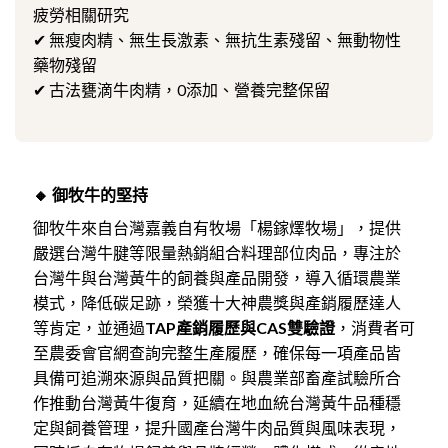
疲勞相關研究
✔ 無瘦肉精、無生長激素、無抗生素殘留、無動物性
藥物殘留
✔ 古法甕滴牛肉精，0添加、營養完整保留
🔸 御牧牛的堅持
御牧牛來自台灣嘉義自有牧場「楊鎵燡牧場」，提供
嚴選台灣牛腱等限量熱銷組合料理部位肉品，專注於
台灣牛與台灣黃牛的飼養與產品開發，導入循環農業
模式，降低碳足跡，榮獲十大神農獎與產銷履歷達人
等肯定，並通過
TAP產銷履歷與CAS雙驗證
，消費者可
至農委會官網查詢完整生產履歷，確保每一項產品皆
具備可追溯來源與品質把關。與農業部畜產試驗所合
作推動台灣黃牛復育，延續在地血統台灣黃牛品種穩
定與飼養管理，提升國產台灣牛肉品質與風味表現，