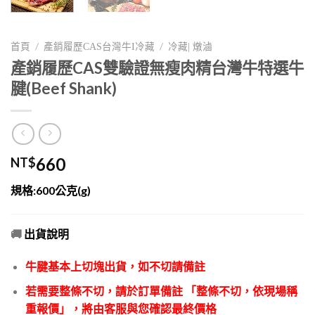
/
/
首頁
產銷履歷CAS台灣牛I冷藏
冷藏| 燉滷
產銷履歷CAS雙驗證無瘦肉精台灣牛特選牛
腱(Beef Shank)
660
NT$
規格:600公克(g)
🚚
出貨說明
牛腱基本上切塊出貨，如不切請備註
若需要整條不切，請於訂單備註 「整條不切，依現場稱
重報價」，將由客服與您確認最終價格