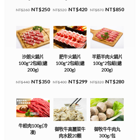
NT$250
NT$420
NT$850
NT$260
NT$520
NT$870
沙朗火鍋片
肥牛火鍋片
半筋半肉火鍋片
100g*2包組(總
100g*2包組(總
100g*2包組(總
200g)
200g)
200g)
NT$350
NT$299
NT$280
NT$440
NT$400
NT$320
牛絞肉100g(冷
御牧牛高麗菜牛
御牧牛牛肉丸
凍)
肉水餃20顆
300g/包