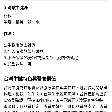
3. 清燉牛腱湯
材料：
牛腱、薑片、鹽、水
作法：
1. 牛腱汆燙去雜質
2. 加入清水與薑片燉煮
3. 小火慢燉90分鐘(或延長至喜愛的軟嫩度)
4. 加鹽調味即可
台灣牛腱特色與營養價值
台灣牛腱肉質緊實富含膠原蛋白與蛋白質，適合長時間燉煮
料理。相較一般牛肉，台灣牛來源可追溯，並具產銷履歷與
CAS雙驗證，堅持無瘦肉精、無生長激素。冷藏真空包裝，
來源透明且品質穩定，肉質更鮮甜。確保品質與安全。肉質