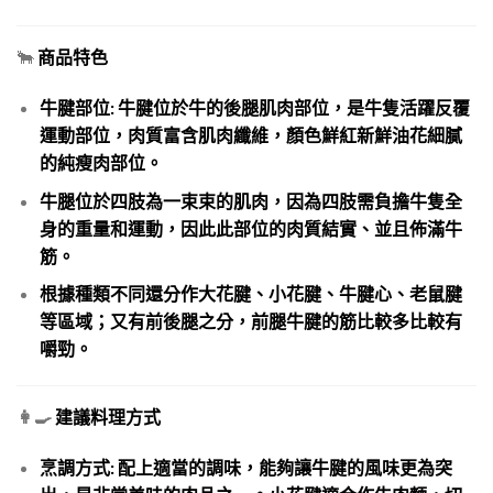
🐂
商品特色
牛腱部位: 牛腱位於牛的後腿肌肉部位，是牛隻活躍反覆
運動部位，肉質富含肌肉纖維，顏色鮮紅新鮮油花細膩
的純瘦肉部位。
牛腿位於四肢為一束束的肌肉，因為四肢需負擔牛隻全
身的重量和運動，因此此部位的肉質結實、並且佈滿牛
筋。
根據種類不同還分作大花腱、小花腱、牛腱心、老鼠腱
等區域；又有前後腿之分，前腿牛腱的筋比較多比較有
嚼勁。
👩‍🍳
建議料理方式
烹調方式: 配上適當的調味，能夠讓牛腱的風味更為突