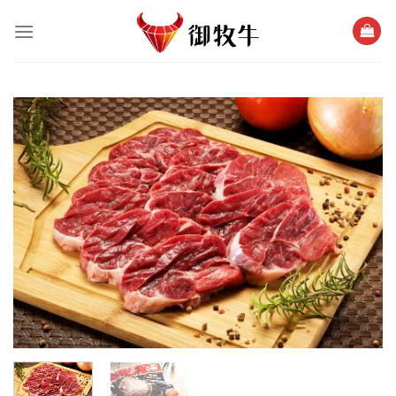
跳
過
內
容