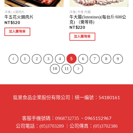
冷凍| 火鍋肉片
冷凍| 牛骨.內臟
牛大腸(Intestines)(每台斤/600公
牛五花火鍋肉片
克) （需等待)
NT$
520
NT$
220
加入購物車
加入購物車
5
1
2
3
4
6
7
8
9
10
11
鈜景食品企業股份有限公司｜統一編號：54180161
客服手機號碼：
、0965152967
0968732735
公司電話：
｜公司傳真：
(05)3703289
(05)3702386