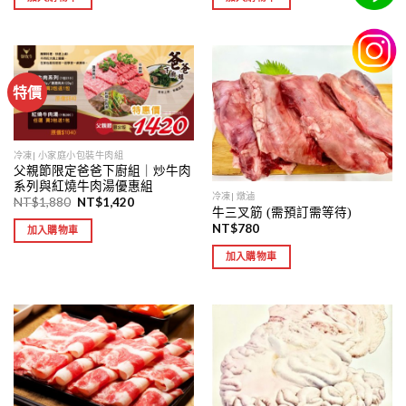
特價
冷凍| 小家庭小包裝牛肉組
父親節限定爸爸下廚組｜炒牛肉
系列與紅燒牛肉湯優惠組
冷凍| 燉滷
NT$
1,880
NT$
1,420
牛三叉筋 (需預訂需等待)
NT$
780
加入購物車
加入購物車