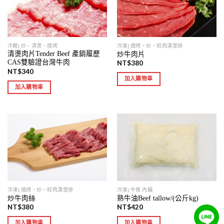
冷藏| 炒、清燙、燒烤
冷凍| 燒烤。炒。絞肉漢堡排
清燙肉片Tender Beef 產銷履歷
炒牛肉片
CAS雙驗證台灣牛肉
NT$
380
NT$
340
加入購物車
加入購物車
冷凍| 燒烤。炒。絞肉漢堡排
冷凍| 牛骨.內臟
炒牛肉絲
熟牛油Beef tallow/(公斤kg)
NT$
380
NT$
420
加入購物車
加入購物車