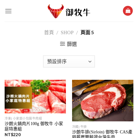
跳
過
內
容
/
/
頁面 5
首頁
SHOP
篩選
冷凍| 小家庭小包裝牛肉組
沙朗火鍋肉片100g 御牧牛 小家
冷藏| 牛排
庭特惠組
沙朗牛排(Sirloin) 御牧牛 CAS產
NT$
220
銷履歷雙驗證台灣牛肉