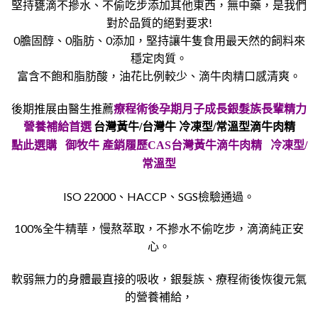
堅持甕滴不摻水、不偷吃步添加其他東西，無中藥，是我們
對於品質的絕對要求!
0膽固醇、0脂肪、0添加，堅持讓牛隻食用最天然的飼料來
穩定肉質。
富含不飽和脂肪酸，油花比例較少、滴牛肉精口感清爽。
後期推展由醫生推薦
療程術後孕期月子成長銀髮族長輩精力
營養補給首選
台灣黃牛/台灣牛 冷凍型/常溫型滴牛肉精
點此選購 御牧牛 產銷履歷CAS台灣黃牛滴牛肉精 冷凍型/
常溫型
ISO 22000、HACCP、SGS檢驗通過。
100%全牛精華，慢熬萃取，不摻水不偷吃步，滴滴純正安
心。
軟弱無力的身體最直接的吸收，銀髮族、療程術後恢復元氣
的營養補給，