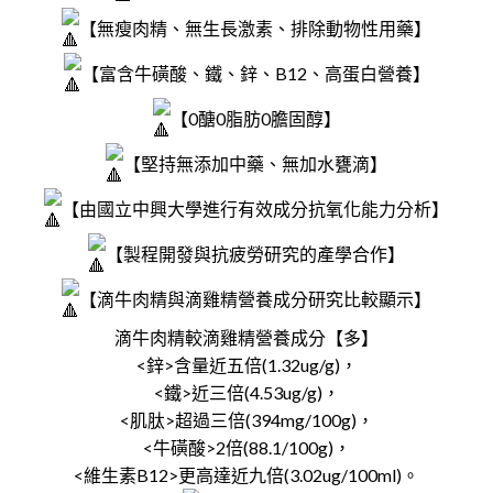
【無瘦肉精、無生長激素、排除動物性用藥】
【富含牛磺酸、鐵、鋅、B12、高蛋白營養】
【0醣0脂肪0膽固醇】
【堅持無添加中藥、無加水甕滴】
【由國立中興大學進行有效成分抗氧化能力分析】
【製程開發與抗疲勞研究的產學合作】
【滴牛肉精與滴雞精營養成分研究比較顯示】
滴牛肉精較滴雞精營養成分【多】
<鋅>含量近五倍(1.32ug/g)，
<鐵>近三倍(4.53ug/g)，
<肌肽>超過三倍(394mg/100g)，
<牛磺酸>2倍(88.1/100g)，
<維生素B12>更高達近九倍(3.02ug/100ml)。