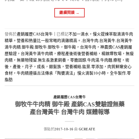
繼續閱讀
→
發佈於
|
已標記
產銷履歷CAS台灣牛
不加一滴水，慢火提煉萃取滴滴牛肉
,
,
,
精華。營養和熱量比一般常喝的滴雞精高。
台灣牛肉
台灣黃牛
台灣黃牛
,
,
,
滴牛肉精
御牛殿
御牧牛
御牧牛，御牛殿，台灣牛肉，神農獎CAS產銷履
歷驗證，台灣黃牛滴牛肉精，療程產後術後營養補給，楊鎵燡牧場，無瘦
,
,
,
,
肉精，無藥物殘留
無生長激素飼養，零膽固醇
牛肉湯
牛肉麵
療程，術
,
,
後，產後，月子，成長，銀髮族，營養補給
鈜景
零添加，肉質鮮嫩安心
,
食材，牛肉精遵循古法傳承「陶甕滴法」慢火滴製10小時，全牛製作
零
脂肪
產銷履歷CAS台灣牛
御牧牛牛肉精 御牛殿 產銷CAS雙驗證無藥
產台灣黃牛 台灣牛肉 媒體報導
張貼於
由
2017-10-16
GCREATE