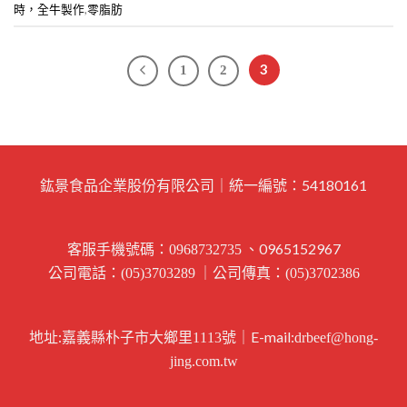
,
時，全牛製作
零脂肪
3
1
2
鈜景食品企業股份有限公司｜統一編號：54180161
客服手機號碼：
、0965152967
0968732735
公司電話：
｜公司傳真：
(05)3703289
(05)3702386
地址:
｜E-mail:
嘉義縣朴子市大鄉里1113號
drbeef@hong-
jing.com.tw