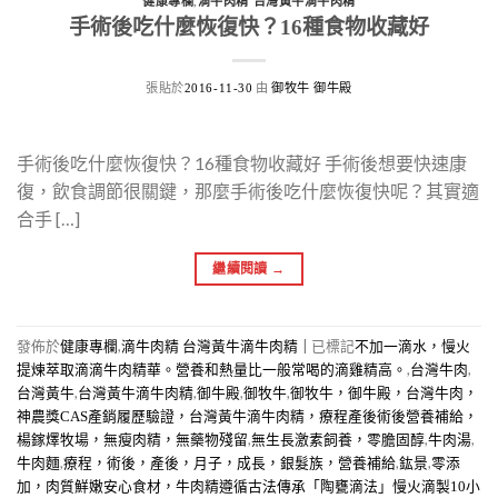
,
健康專欄
滴牛肉精 台灣黃牛滴牛肉精
手術後吃什麼恢復快？16種食物收藏好
張貼於
由
2016-11-30
御牧牛 御牛殿
手術後吃什麼恢復快？16種食物收藏好 手術後想要快速康
復，飲食調節很關鍵，那麼手術後吃什麼恢復快呢？其實適
合手 […]
繼續閱讀
→
發佈於
,
|
已標記
健康專欄
滴牛肉精 台灣黃牛滴牛肉精
不加一滴水，慢火
,
,
提煉萃取滴滴牛肉精華。營養和熱量比一般常喝的滴雞精高。
台灣牛肉
,
,
,
,
台灣黃牛
台灣黃牛滴牛肉精
御牛殿
御牧牛
御牧牛，御牛殿，台灣牛肉，
神農獎CAS產銷履歷驗證，台灣黃牛滴牛肉精，療程產後術後營養補給，
,
,
,
楊鎵燡牧場，無瘦肉精，無藥物殘留
無生長激素飼養，零膽固醇
牛肉湯
,
,
,
牛肉麵
療程，術後，產後，月子，成長，銀髮族，營養補給
鈜景
零添
加，肉質鮮嫩安心食材，牛肉精遵循古法傳承「陶甕滴法」慢火滴製10小