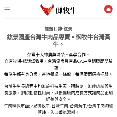
跳
過
內
容
標籤目錄:
鈜景
鈜景國產台灣牛肉品專賣。御牧牛台灣黃
牛。
榮獲十大神農獎殊榮。產學合作。
自有牧場-楊鎵燡牧場，台灣優良農產品CAS+產銷履歷雙驗
證。
每條牛都有身分證，產地餐桌一條龍，每個環節嚴格把關。
台灣牛生長過程中均無施打抗生素、磺胺劑、無瘦肉精與生
長激素，排除動物性用藥，以最健康的成長方式讓肉品更加
鮮美與安全。
牛肉精採市面少見御牧牛-台灣牛肉-台灣黃牛/台灣牛肉陶甕
蒸煉，入口香氣濃郁。