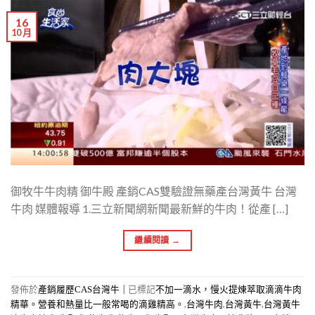
16
10 月
御牧牛牛肉精 御牛殿 產銷CAS雙驗證無藥產台灣黃牛 台灣
牛肉 媒體報導 1.三立新聞網新聞最新鮮的牛肉！從產 […]
繼續閱讀
→
發佈於
|
已標記
產銷履歷CAS台灣牛
不加一滴水，慢火提煉萃取滴滴牛肉
,
,
,
精華。營養和熱量比一般常喝的滴雞精高。
台灣牛肉
台灣黃牛
台灣黃牛