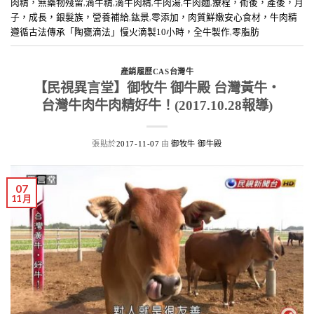
,
,
,
,
,
肉精，無藥物殘留
滴牛精
滴牛肉精
牛肉湯
牛肉麵
療程，術後，產後，月
,
,
子，成長，銀髮族，營養補給
鈜景
零添加，肉質鮮嫩安心食材，牛肉精
,
遵循古法傳承「陶甕滴法」慢火滴製10小時，全牛製作
零脂肪
產銷履歷CAS台灣牛
【民視異言堂】御牧牛 御牛殿 台灣黃牛‧
台灣牛肉牛肉精好牛！(2017.10.28報導)
張貼於
由
2017-11-07
御牧牛 御牛殿
07
11 月