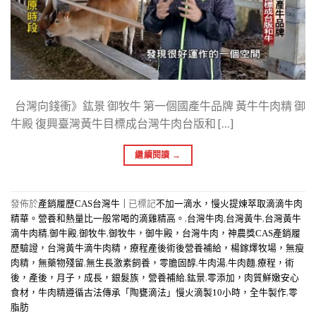
台灣向錢衝》鈜景 御牧牛 第一個國產牛品牌 黃牛牛肉精 御
牛殿 復興臺灣黃牛目標成台灣牛肉台版和 […]
繼續閱讀
→
發佈於
|
已標記
產銷履歷CAS台灣牛
不加一滴水，慢火提煉萃取滴滴牛肉
,
,
,
精華。營養和熱量比一般常喝的滴雞精高。
台灣牛肉
台灣黃牛
台灣黃牛
,
,
,
滴牛肉精
御牛殿
御牧牛
御牧牛，御牛殿，台灣牛肉，神農獎CAS產銷履
歷驗證，台灣黃牛滴牛肉精，療程產後術後營養補給，楊鎵燡牧場，無瘦
,
,
,
,
肉精，無藥物殘留
無生長激素飼養，零膽固醇
牛肉湯
牛肉麵
療程，術
,
,
後，產後，月子，成長，銀髮族，營養補給
鈜景
零添加，肉質鮮嫩安心
,
食材，牛肉精遵循古法傳承「陶甕滴法」慢火滴製10小時，全牛製作
零
脂肪