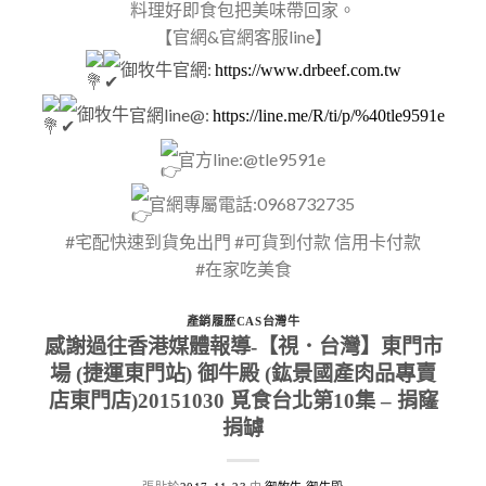
料理好即食包把美味帶回家。
【官網&官網客服line】
御牧牛
官網:
https://www.drbeef.com.tw
御牧牛
官網line@:
https://line.me/R/ti/p/%40tle9591e
官方line:@tle9591e
官網專屬電話:0968732735
#宅配快速到貨免出門 #可貨到付款 信用卡付款
#在家吃美食
產銷履歷CAS台灣牛
感謝過往香港媒體報導-【視．台灣】東門市
場 (捷運東門站) 御牛殿 (鈜景國產肉品專賣
店東門店)20151030 覓食台北第10集 – 捐窿
捐罅​