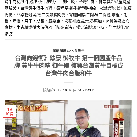
,
,
,
滴牛肉精
御牛殿
御牧牛
御牧牛，御牛殿，台灣牛肉，神農獎CAS產銷履
歷驗證，台灣黃牛滴牛肉精，療程產後術後營養補給，楊鎵燡牧場，無瘦
,
,
,
,
肉精，無藥物殘留
無生長激素飼養，零膽固醇
牛肉湯
牛肉麵
療程，術
,
,
後，產後，月子，成長，銀髮族，營養補給
鈜景
零添加，肉質鮮嫩安心
,
食材，牛肉精遵循古法傳承「陶甕滴法」慢火滴製10小時，全牛製作
零
脂肪
產銷履歷CAS台灣牛
台灣向錢衝》鈜景 御牧牛 第一個國產牛品
牌 黃牛牛肉精 御牛殿 復興台灣黃牛目標成
台灣牛肉台版和牛
張貼於
由
2017-10-16
GCREATE
16
10 月