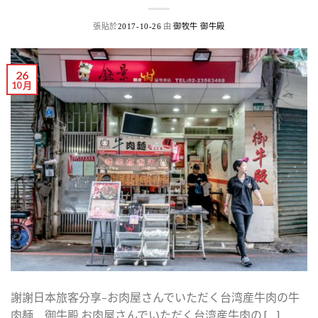
張貼於
由
2017-10-26
御牧牛 御牛殿
26
10 月
謝謝日本旅客分享–お肉屋さんでいただく台湾産牛肉の牛
肉麺 御牛殿 お肉屋さんでいただく台湾産牛肉の […]