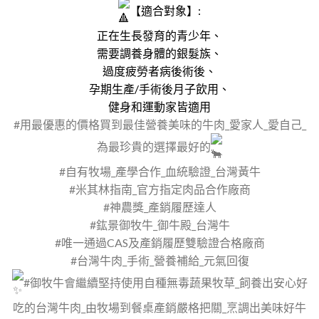
【適合對象】:
正在生長發育的青少年、
需要調養身體的銀髮族、
過度疲勞者病後術後、
孕期生產/手術後月子飲用、
健身和運動家皆適用
#用最優惠的價格買到最佳營養美味的牛肉_愛家人_愛自己_
為最珍貴的選擇最好的
#自有牧場_產學合作_血統驗證_台灣黃牛
#米其林指南_官方指定肉品合作廠商
#神農獎_產銷履歷達人
#鈜景御牧牛_御牛殿_台灣牛
#唯一通過CAS及產銷履歷雙驗證合格廠商
#台灣牛肉_手術_營養補給_元氣回復
#御牧牛會繼續堅持使用自種無毒蔬果牧草_飼養出安心好
吃的台灣牛肉_由牧場到餐桌產銷嚴格把關_烹調出美味好牛