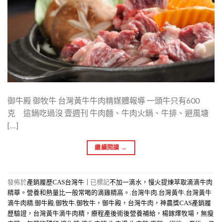
御牛殿 御牧牛 台灣黃牛牛肉精媒體報導 一頭牛只有600
克 這鍋吃過沒 壹週刊 牛肉麵、牛肉火鍋、牛排、避風塘
[…]
繼續閱讀
→
發佈於
|
已標記
產銷履歷CAS台灣牛
不加一滴水，慢火提煉萃取滴滴牛肉
,
,
,
精華。營養和熱量比一般常喝的滴雞精高。
台灣牛肉
台灣黃牛
台灣黃牛
,
,
,
滴牛肉精
御牛殿
御牧牛
御牧牛，御牛殿，台灣牛肉，神農獎CAS產銷履
歷驗證，台灣黃牛滴牛肉精，療程產後術後營養補給，楊鎵燡牧場，無瘦