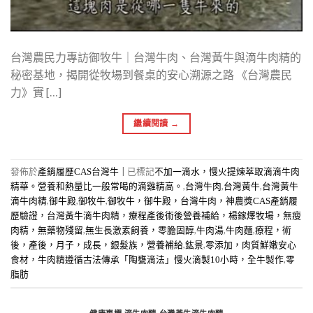
台灣農民力專訪御牧牛｜台灣牛肉、台灣黃牛與滴牛肉精的
秘密基地，揭開從牧場到餐桌的安心溯源之路 《台灣農民
力》實 […]
繼續閱讀
→
發佈於
|
已標記
產銷履歷CAS台灣牛
不加一滴水，慢火提煉萃取滴滴牛肉
,
,
,
精華。營養和熱量比一般常喝的滴雞精高。
台灣牛肉
台灣黃牛
台灣黃牛
,
,
,
滴牛肉精
御牛殿
御牧牛
御牧牛，御牛殿，台灣牛肉，神農獎CAS產銷履
歷驗證，台灣黃牛滴牛肉精，療程產後術後營養補給，楊鎵燡牧場，無瘦
,
,
,
,
肉精，無藥物殘留
無生長激素飼養，零膽固醇
牛肉湯
牛肉麵
療程，術
,
,
後，產後，月子，成長，銀髮族，營養補給
鈜景
零添加，肉質鮮嫩安心
,
食材，牛肉精遵循古法傳承「陶甕滴法」慢火滴製10小時，全牛製作
零
脂肪