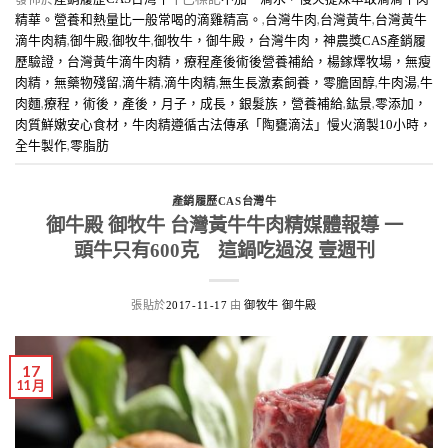
,
,
,
精華。營養和熱量比一般常喝的滴雞精高。
台灣牛肉
台灣黃牛
台灣黃牛
,
,
,
滴牛肉精
御牛殿
御牧牛
御牧牛，御牛殿，台灣牛肉，神農獎CAS產銷履
歷驗證，台灣黃牛滴牛肉精，療程產後術後營養補給，楊鎵燡牧場，無瘦
,
,
,
,
,
肉精，無藥物殘留
滴牛精
滴牛肉精
無生長激素飼養，零膽固醇
牛肉湯
牛
,
,
,
肉麵
療程，術後，產後，月子，成長，銀髮族，營養補給
鈜景
零添加，
肉質鮮嫩安心食材，牛肉精遵循古法傳承「陶甕滴法」慢火滴製10小時，
,
全牛製作
零脂肪
產銷履歷CAS台灣牛
御牛殿 御牧牛 台灣黃牛牛肉精媒體報導 一
頭牛只有600克 這鍋吃過沒 壹週刊
張貼於
由
2017-11-17
御牧牛 御牛殿
17
11 月