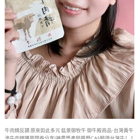
牛肉精反饋 原來如此多元 鈜景御牧牛 御牛殿商品-台灣黃牛
滴牛肉精購買問卷分享|神農獎產銷履歷CAS驗證台灣牛 […]