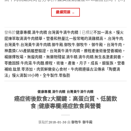
繼續閱讀
→
發佈於
,
|
已標記
健康專欄
滴牛肉精 台灣黃牛滴牛肉精
不加一滴水，慢火
,
,
提煉萃取滴滴牛肉精華。營養和熱量比一般常喝的滴雞精高。
台灣牛肉
,
,
,
,
台灣黃牛
台灣黃牛滴牛肉精
御牛殿
御牧牛
御牧牛，御牛殿，台灣牛肉，
神農獎CAS產銷履歷驗證，台灣黃牛滴牛肉精，療程產後術後營養補給，
,
,
,
楊鎵燡牧場，無瘦肉精，無藥物殘留
滴牛精
滴牛肉精
無生長激素飼養，
,
,
,
零膽固醇
牛肉湯
牛肉麵
療程，術後，產後，月子，成長，銀髮族，營養
,
,
補給
鈜景
零添加，肉質鮮嫩安心食材，牛肉精遵循古法傳承「陶甕滴
,
法」慢火滴製10小時，全牛製作
零脂肪
,
健康專欄
滴牛肉精 台灣黃牛滴牛肉精
癌症術後飲食2大關鍵：高蛋白質、低菌飲
食 |健康專欄|癌症飲食與營養
張貼於
由
2018-01-30
御牧牛 御牛殿