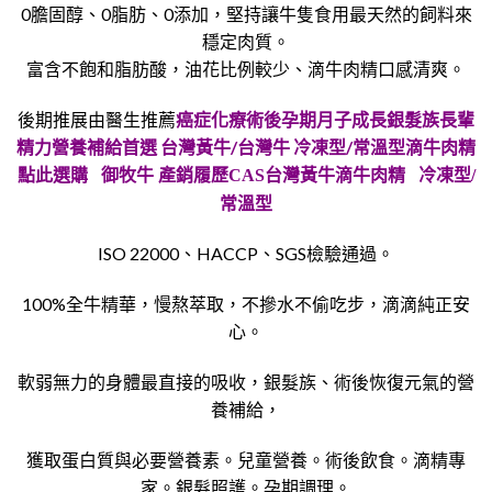
0膽固醇、0脂肪、0添加，堅持讓牛隻食用最天然的飼料來
穩定肉質。
富含不飽和脂肪酸，油花比例較少、滴牛肉精口感清爽。
後期推展由醫生推薦
癌症化療術後孕期月子成長銀髮族長輩
精力營養補給首選 台灣黃牛/台灣牛 冷凍型/常溫型滴牛肉精
點此選購 御牧牛 產銷履歷CAS台灣黃牛滴牛肉精 冷凍型/
常溫型
ISO 22000、HACCP、SGS檢驗通過。
100%全牛精華，慢熬萃取，不摻水不偷吃步，滴滴純正安
心。
軟弱無力的身體最直接的吸收，銀髮族、術後恢復元氣的營
養補給，
獲取蛋白質與必要營養素。兒童營養。術後飲食。滴精專
家。銀髮照護。孕期調理。