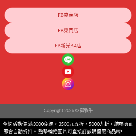
FB嘉義店
FB東門店
FB新光A4店
Copyright 2026 ©
御牧牛
全網活動價 滿3000免運，3500九五折，5000九折，結帳頁面
即會自動折扣。 點擊輪播圖片可直接訂該購優惠商品唷!
忽略