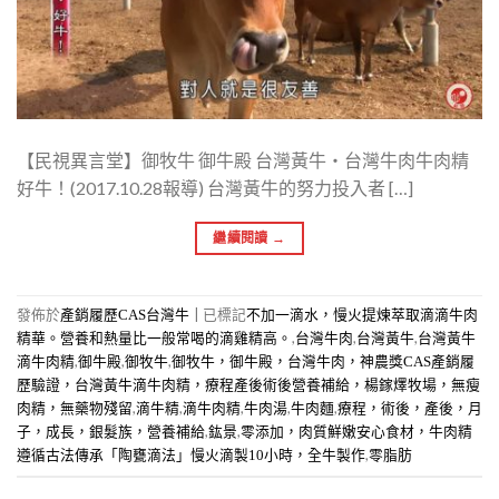
【民視異言堂】御牧牛 御牛殿 台灣黃牛‧台灣牛肉牛肉精
好牛！(2017.10.28報導) 台灣黃牛的努力投入者 […]
繼續閱讀
→
發佈於
|
已標記
產銷履歷CAS台灣牛
不加一滴水，慢火提煉萃取滴滴牛肉
,
,
,
精華。營養和熱量比一般常喝的滴雞精高。
台灣牛肉
台灣黃牛
台灣黃牛
,
,
,
滴牛肉精
御牛殿
御牧牛
御牧牛，御牛殿，台灣牛肉，神農獎CAS產銷履
歷驗證，台灣黃牛滴牛肉精，療程產後術後營養補給，楊鎵燡牧場，無瘦
,
,
,
,
,
肉精，無藥物殘留
滴牛精
滴牛肉精
牛肉湯
牛肉麵
療程，術後，產後，月
,
,
子，成長，銀髮族，營養補給
鈜景
零添加，肉質鮮嫩安心食材，牛肉精
,
遵循古法傳承「陶甕滴法」慢火滴製10小時，全牛製作
零脂肪