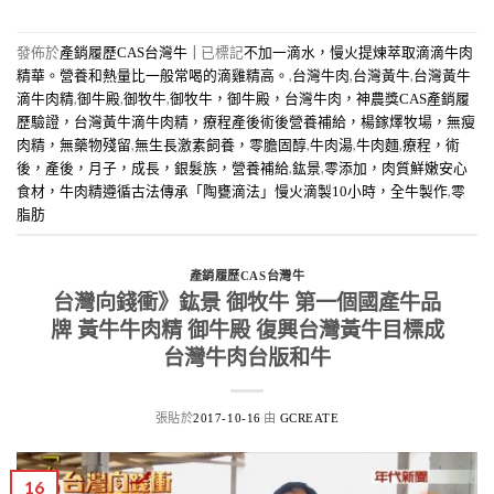
發佈於
|
已標記
產銷履歷CAS台灣牛
不加一滴水，慢火提煉萃取滴滴牛肉
,
,
,
精華。營養和熱量比一般常喝的滴雞精高。
台灣牛肉
台灣黃牛
台灣黃牛
,
,
,
滴牛肉精
御牛殿
御牧牛
御牧牛，御牛殿，台灣牛肉，神農獎CAS產銷履
歷驗證，台灣黃牛滴牛肉精，療程產後術後營養補給，楊鎵燡牧場，無瘦
,
,
,
,
肉精，無藥物殘留
無生長激素飼養，零膽固醇
牛肉湯
牛肉麵
療程，術
,
,
後，產後，月子，成長，銀髮族，營養補給
鈜景
零添加，肉質鮮嫩安心
,
食材，牛肉精遵循古法傳承「陶甕滴法」慢火滴製10小時，全牛製作
零
脂肪
產銷履歷CAS台灣牛
台灣向錢衝》鈜景 御牧牛 第一個國產牛品
牌 黃牛牛肉精 御牛殿 復興台灣黃牛目標成
台灣牛肉台版和牛
張貼於
由
2017-10-16
GCREATE
16