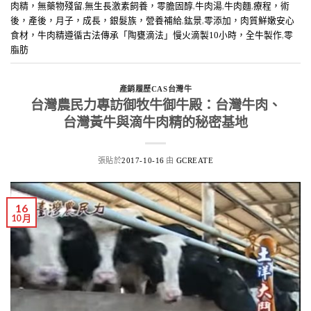
,
,
,
,
肉精，無藥物殘留
無生長激素飼養，零膽固醇
牛肉湯
牛肉麵
療程，術
,
,
後，產後，月子，成長，銀髮族，營養補給
鈜景
零添加，肉質鮮嫩安心
,
食材，牛肉精遵循古法傳承「陶甕滴法」慢火滴製10小時，全牛製作
零
脂肪
產銷履歷CAS台灣牛
台灣農民力專訪御牧牛御牛殿：台灣牛肉、
台灣黃牛與滴牛肉精的秘密基地
張貼於
由
2017-10-16
GCREATE
16
10 月