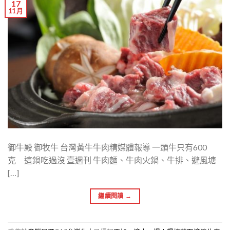
17
11 月
御牛殿 御牧牛 台灣黃牛牛肉精媒體報導 一頭牛只有600
克 這鍋吃過沒 壹週刊 牛肉麵、牛肉火鍋、牛排、避風塘
[…]
繼續閱讀
→