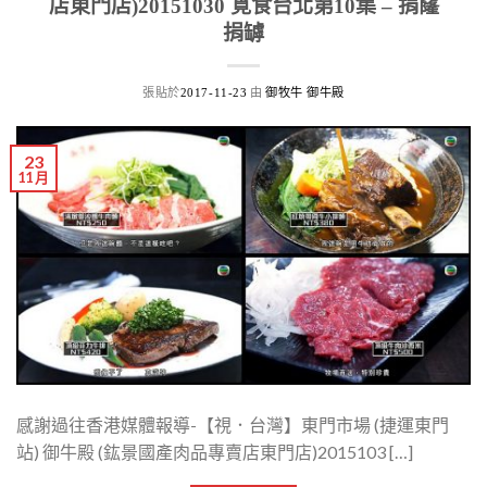
店東門店)20151030 覓食台北第10集 – 捐窿
捐罅​
張貼於
由
2017-11-23
御牧牛 御牛殿
23
11 月
感謝過往香港媒體報導-【視．台灣】東門市場 (捷運東門
站) 御牛殿 (鈜景國產肉品專賣店東門店)2015103 […]