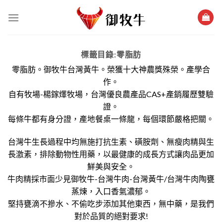
跳
過
內
容
標籤目錄:
零脂肪
零脂肪。御牧牛台灣黃牛。榮獲十大神農獎殊榮。產學合
作。
自有牧場-楊鎵燡牧場，台灣優良農產品CAS+產銷履歷雙驗
證。
每條牛都有身分證，產地餐桌一條龍，每個環節嚴格把關。
台灣牛生長過程中均無施打抗生素、磺胺劑、無瘦肉精與生
長激素，排除動物性用藥，以最健康的成長方式讓肉品更加
鮮美與安全。
牛肉精採市面少見御牧牛-台灣牛肉-台灣黃牛/台灣牛肉陶甕
蒸煉，入口香氣濃郁。
堅持甕滴不摻水、不偷吃步添加其他東西，無中藥，是我們
對於品質的絕對要求!