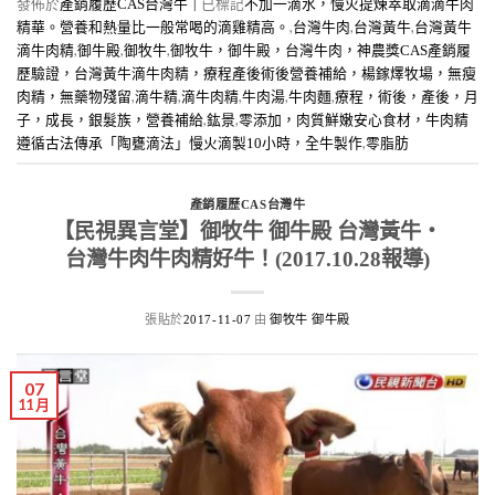
發佈於
|
已標記
產銷履歷CAS台灣牛
不加一滴水，慢火提煉萃取滴滴牛肉
,
,
,
精華。營養和熱量比一般常喝的滴雞精高。
台灣牛肉
台灣黃牛
台灣黃牛
,
,
,
滴牛肉精
御牛殿
御牧牛
御牧牛，御牛殿，台灣牛肉，神農獎CAS產銷履
歷驗證，台灣黃牛滴牛肉精，療程產後術後營養補給，楊鎵燡牧場，無瘦
,
,
,
,
,
肉精，無藥物殘留
滴牛精
滴牛肉精
牛肉湯
牛肉麵
療程，術後，產後，月
,
,
子，成長，銀髮族，營養補給
鈜景
零添加，肉質鮮嫩安心食材，牛肉精
,
遵循古法傳承「陶甕滴法」慢火滴製10小時，全牛製作
零脂肪
產銷履歷CAS台灣牛
【民視異言堂】御牧牛 御牛殿 台灣黃牛‧
台灣牛肉牛肉精好牛！(2017.10.28報導)
張貼於
由
2017-11-07
御牧牛 御牛殿
07
11 月