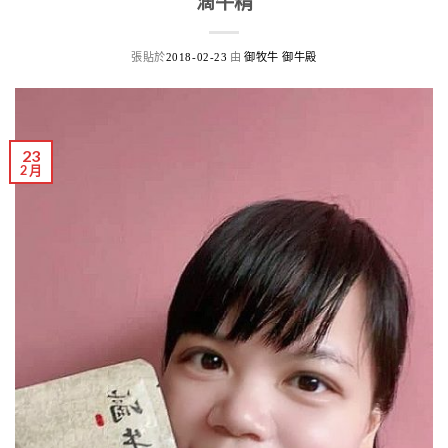
滴牛精
張貼於
由
2018-02-23
御牧牛 御牛殿
23
2 月