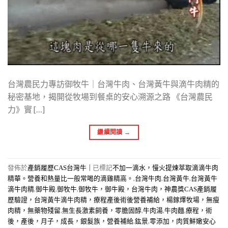
台灣農民力專訪御牧牛｜台灣牛肉、台灣黃牛與滴牛肉精的
秘密基地，揭開從牧場到餐桌的安心溯源之路 《台灣農民
力》實 […]
繼續閱讀
→
發佈於
|
已標記
產銷履歷CAS台灣牛
不加一滴水，慢火提煉萃取滴滴牛肉
,
,
,
精華。營養和熱量比一般常喝的滴雞精高。
台灣牛肉
台灣黃牛
台灣黃牛
,
,
,
滴牛肉精
御牛殿
御牧牛
御牧牛，御牛殿，台灣牛肉，神農獎CAS產銷履
歷驗證，台灣黃牛滴牛肉精，療程產後術後營養補給，楊鎵燡牧場，無瘦
,
,
,
,
肉精，無藥物殘留
無生長激素飼養，零膽固醇
牛肉湯
牛肉麵
療程，術
,
,
後，產後，月子，成長，銀髮族，營養補給
鈜景
零添加，肉質鮮嫩安心