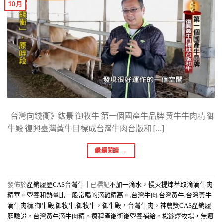
10 月
台灣向錢衝》鈜景 御牧牛 第一個國產牛品牌 黃牛牛肉精 御
牛殿 復興臺灣黃牛目標成台灣牛肉台版和 […]
繼續閱讀
→
發佈於
|
已標記
產銷履歷CAS台灣牛
不加一滴水，慢火提煉萃取滴滴牛肉
,
,
,
精華。營養和熱量比一般常喝的滴雞精高。
台灣牛肉
台灣黃牛
台灣黃牛
,
,
,
滴牛肉精
御牛殿
御牧牛
御牧牛，御牛殿，台灣牛肉，神農獎CAS產銷履
歷驗證，台灣黃牛滴牛肉精，療程產後術後營養補給，楊鎵燡牧場，無瘦