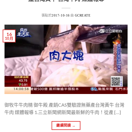
張貼於
由
2017-10-16
GCREATE
16
10 月
御牧牛牛肉精 御牛殿 產銷CAS雙驗證無藥產台灣黃牛 台灣
牛肉 媒體報導 1.三立新聞網新聞最新鮮的牛肉！從產 […]
繼續閱讀
→