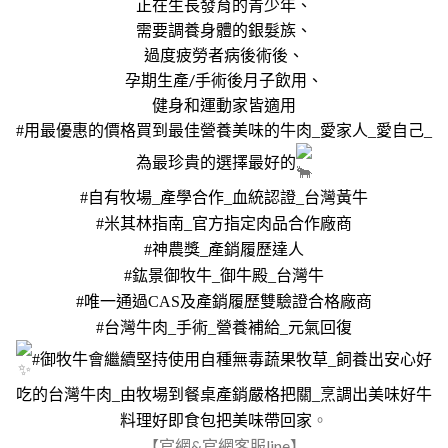
正在生長發育的青少年、
需要調養身體的銀髮族、
過度疲勞者病後術後、
孕期生產/手術後月子飲用、
健身和運動家皆適用
#用最優惠的價格買到最佳營養美味的牛肉_愛家人_愛自己_
為最珍貴的選擇最好的
#自有牧場_產學合作_血統認證_台灣黃牛
#米其林指南_官方指定肉品合作廠商
#神農獎_產銷履歷達人
#鈜景御牧牛_御牛殿_台灣牛
#唯一通過CAS及產銷履歷雙驗證合格廠商
#台灣牛肉_手術_營養補給_元氣回復
#御牧牛會繼續堅持使用自種無毒蔬果牧草_飼養出安心好
吃的台灣牛肉_由牧場到餐桌產銷嚴格把關_烹調出美味好牛
。
料理好即食包把美味帶回家
【官網&官網客服line】