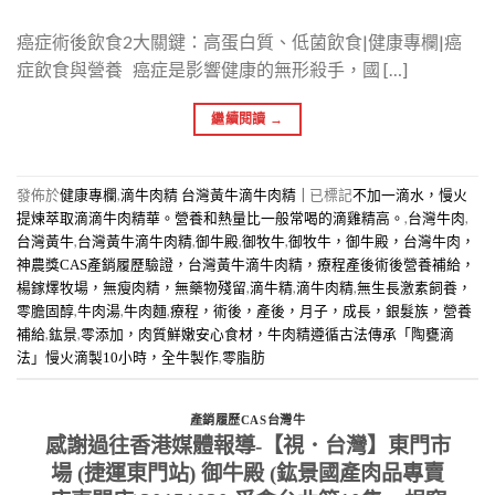
癌症術後飲食2大關鍵：高蛋白質、低菌飲食|健康專欄|癌
症飲食與營養 癌症是影響健康的無形殺手，國 […]
繼續閱讀
→
發佈於
,
|
已標記
健康專欄
滴牛肉精 台灣黃牛滴牛肉精
不加一滴水，慢火
,
,
提煉萃取滴滴牛肉精華。營養和熱量比一般常喝的滴雞精高。
台灣牛肉
,
,
,
,
台灣黃牛
台灣黃牛滴牛肉精
御牛殿
御牧牛
御牧牛，御牛殿，台灣牛肉，
神農獎CAS產銷履歷驗證，台灣黃牛滴牛肉精，療程產後術後營養補給，
,
,
,
楊鎵燡牧場，無瘦肉精，無藥物殘留
滴牛精
滴牛肉精
無生長激素飼養，
,
,
,
零膽固醇
牛肉湯
牛肉麵
療程，術後，產後，月子，成長，銀髮族，營養
,
,
補給
鈜景
零添加，肉質鮮嫩安心食材，牛肉精遵循古法傳承「陶甕滴
,
法」慢火滴製10小時，全牛製作
零脂肪
產銷履歷CAS台灣牛
感謝過往香港媒體報導-【視．台灣】東門市
場 (捷運東門站) 御牛殿 (鈜景國產肉品專賣