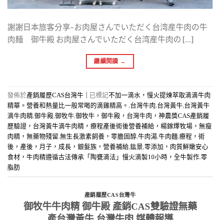
謝謝日本旅客分享–お肉屋さんでいただく台湾産牛肉の牛
肉麺 御牛殿 お肉屋さんでいただく台湾産牛肉の […]
繼續閱讀
→
發佈於
|
已標記
產銷履歷CAS台灣牛
不加一滴水，慢火提煉萃取滴滴牛肉
,
,
,
精華。營養和熱量比一般常喝的滴雞精高。
台灣牛肉
台灣黃牛
台灣黃牛
,
,
,
滴牛肉精
御牛殿
御牧牛
御牧牛，御牛殿，台灣牛肉，神農獎CAS產銷履
歷驗證，台灣黃牛滴牛肉精，療程產後術後營養補給，楊鎵燡牧場，無瘦
,
,
,
,
肉精，無藥物殘留
無生長激素飼養，零膽固醇
牛肉湯
牛肉麵
療程，術
,
,
後，產後，月子，成長，銀髮族，營養補給
鈜景
零添加，肉質鮮嫩安心
,
食材，牛肉精遵循古法傳承「陶甕滴法」慢火滴製10小時，全牛製作
零
脂肪
產銷履歷CAS台灣牛
御牧牛牛肉精 御牛殿 產銷CAS雙驗證無藥
產台灣黃牛 台灣牛肉 媒體報導