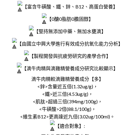
【富含牛磺酸、鐵、鋅、B12、高蛋白營養】
【0醣0脂肪0膽固醇】
【堅持無添加中藥、無加水甕滴】
【由國立中興大學進行有效成分抗氧化能力分析】
【製程開發與抗疲勞研究的產學合作】
【滴牛肉精與滴雞精營養成分研究比較顯示】
滴牛肉精較滴雞精營養成分【多】
<鋅>含量近五倍(1.32ug/g)，
<鐵>近三倍(4.53ug/g)，
<肌肽>超過三倍(394mg/100g)，
<牛磺酸>2倍(88.1/100g)，
<維生素B12>更高達近九倍(3.02ug/100ml)。
【適合對象】: