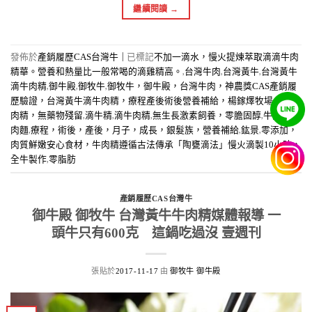
繼續閱讀
→
發佈於
|
已標記
產銷履歷CAS台灣牛
不加一滴水，慢火提煉萃取滴滴牛肉
,
,
,
精華。營養和熱量比一般常喝的滴雞精高。
台灣牛肉
台灣黃牛
台灣黃牛
,
,
,
滴牛肉精
御牛殿
御牧牛
御牧牛，御牛殿，台灣牛肉，神農獎CAS產銷履
歷驗證，台灣黃牛滴牛肉精，療程產後術後營養補給，楊鎵燡牧場，無瘦
,
,
,
,
,
肉精，無藥物殘留
滴牛精
滴牛肉精
無生長激素飼養，零膽固醇
牛肉湯
牛
,
,
,
肉麵
療程，術後，產後，月子，成長，銀髮族，營養補給
鈜景
零添加，
肉質鮮嫩安心食材，牛肉精遵循古法傳承「陶甕滴法」慢火滴製10小時，
,
全牛製作
零脂肪
產銷履歷CAS台灣牛
御牛殿 御牧牛 台灣黃牛牛肉精媒體報導 一
頭牛只有600克 這鍋吃過沒 壹週刊
張貼於
由
2017-11-17
御牧牛 御牛殿