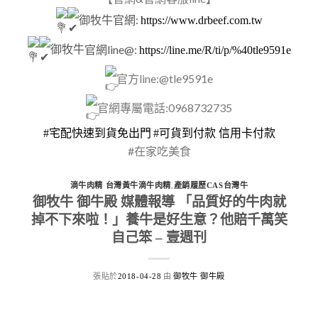
御牧牛
官網:
https://www.drbeef.com.tw
御牧牛
官網line@:
https://line.me/R/ti/p/%40tle9591e
官方line:@tle9591e
官網專屬電話:0968732735
#宅配快速到貨免出門
#可貨到付款 信用卡付款
#在家吃美食
,
滴牛肉精 台灣黃牛滴牛肉精
產銷履歷CAS台灣牛
御牧牛 御牛殿 媒體報導 「品質好的牛肉就
掉不下來啦！」養牛是好生意？他賠千萬笑
自己笨 – 壹週刊
張貼於
由
2018-04-28
御牧牛 御牛殿