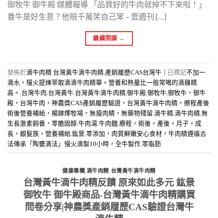
御牧牛 御牛殿 媒體報導 「品質好的牛肉就掉不下來啦！」
養牛是好生意？他賠千萬笑自己笨 – 壹週刊 […]
繼續閱讀
→
發佈於
,
|
已標記
滴牛肉精 台灣黃牛滴牛肉精
產銷履歷CAS台灣牛
不加一
滴水，慢火提煉萃取滴滴牛肉精華。營養和熱量比一般常喝的滴雞精
,
,
,
,
,
,
高。
台灣牛肉
台灣黃牛
台灣黃牛滴牛肉精
御牛殿
御牧牛
御牧牛，御牛
殿，台灣牛肉，神農獎CAS產銷履歷驗證，台灣黃牛滴牛肉精，療程產後
,
,
,
術後營養補給，楊鎵燡牧場，無瘦肉精，無藥物殘留
滴牛精
滴牛肉精
無
,
,
,
生長激素飼養，零膽固醇
牛肉湯
牛肉麵
療程，術後，產後，月子，成
,
,
長，銀髮族，營養補給
鈜景
零添加，肉質鮮嫩安心食材，牛肉精遵循古
,
法傳承「陶甕滴法」慢火滴製10小時，全牛製作
零脂肪
,
健康專欄
滴牛肉精 台灣黃牛滴牛肉精
台灣黃牛滴牛肉精反饋 原來如此多元 鈜景
御牧牛 御牛殿商品-台灣黃牛滴牛肉精購買
問卷分享|神農獎產銷履歷CAS驗證台灣牛