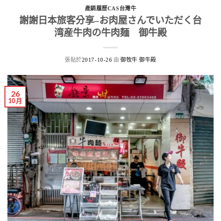
產銷履歷CAS台灣牛
謝謝日本旅客分享–お肉屋さんでいただく台
湾産牛肉の牛肉麺 御牛殿
張貼於
由
2017-10-26
御牧牛 御牛殿
26
10 月