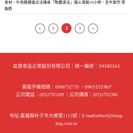
,
食材，牛肉精遵循古法傳承「陶甕滴法」慢火滴製10小時，全牛製作
零
脂肪
2
1
3
鈜景食品企業股份有限公司｜統一編號：54180161
客服手機號碼：
、0965152967
0968732735
公司電話：
｜公司傳真：
(05)3703289
(05)3702386
地址:
｜E-mail:
嘉義縣朴子市大鄉里1113號
drbeef@hong-
jing.com.tw