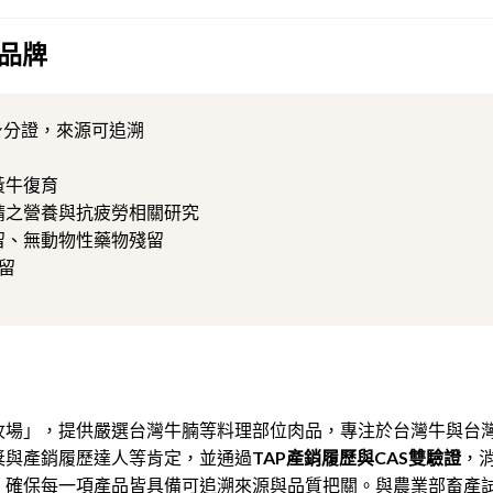
品牌
身分證，來源可追溯
黃牛復育
精之營養與抗疲勞相關研究
留、無動物性藥物殘留
留
牧場」，提供嚴選台灣牛腩等料理部位肉品，
專注於台灣牛與台
獎與產銷履歷達人等肯定，並通過
TAP產銷履歷與CAS雙驗證
，
，確保每一項產品皆具備可追溯來源與品質把關。與農業部畜產