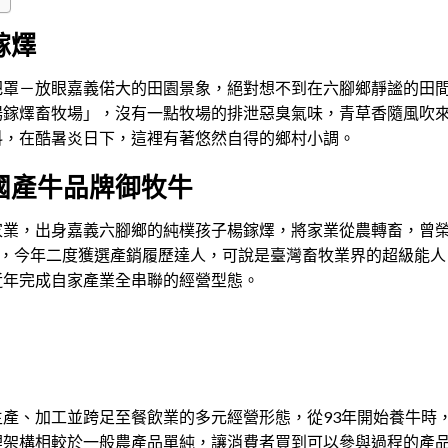
鎵燡
把罩－放眼嘉義偌大的田園景象，絕對想不到在六腳鄉靜謐的田
楊鎵燡畜牧場」，沒有一點牧場的排泄惡臭氣味，青草香隨風吹
料，在酷暑炎日下，這裡有著悠然自得的鄉村小調。
國產牛品牌御牧牛
家業，出身嘉義六腳鄉的純樸孩子楊鎵燡，將家業從農轉畜，曾
人，今年二度獲選產銷履歷達人，可說是臺灣畜牧業界的超級能人
近年完成自家產業全串聯的經營型態。
產、加工並跨足至餐飲業的多元經營形態，從93年開始養牛時
理架構相較於一般農產品單純，讓消費者買到可以參與過程的產