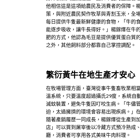
他相信這是這項給農民及消費者的保障。
策，與附近農民契作牧草與青割玉米，全場
每日提供牛隻最新鮮健康的食物，「牛的
能逐步吸收，讓牛長得好。」楊鎵燡在牛
肥的方式，他認為毛豆是提供優質蛋白質
之外，其他飼料部分都靠自己掌控調配。
繁衍黃牛在地生產才安心
在牧場管理方面，臺灣從事牛隻畜牧業相
溫系統，只要溫度超過攝氏29度，系統自
滅蚊裝置，避免牛隻因叮咬生病。「牛儘
迫，太過擁擠的環境會容易出現疾病。」
隨著產銷履歷一同成長，楊鎵燡從生產到
店」可以買到屠宰後以冷藏方式預冷熟成
廳，消費者可享用各式美味牛肉料理。