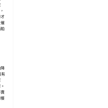
政
理，
時才
隻催
酒粕
動降
設有
緊
著。
專賣
源餐