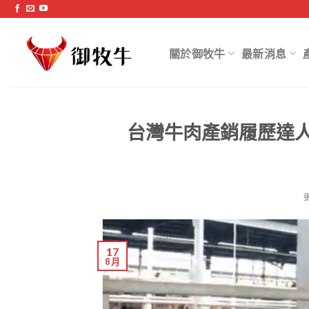
跳
過
內
關於御牧牛
最新消息
容
台灣牛肉產銷履歷達人 
17
8 月