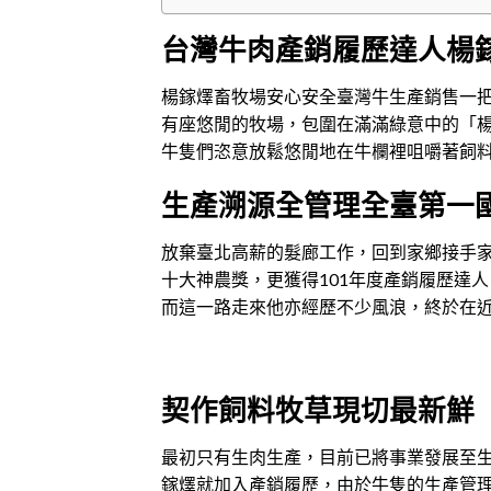
台灣牛肉
產銷履歷達人楊
楊鎵燡畜牧場安心安全臺灣牛生產銷售一
有座悠閒的牧場，包圍在滿滿綠意中的「
牛隻們恣意放鬆悠閒地在牛欄裡咀嚼著飼
生產溯源全管理全臺第一
放棄臺北高薪的髮廊工作，回到家鄉接手
十大神農獎，更獲得101年度產銷履歷達
而這一路走來他亦經歷不少風浪，終於在
契作飼料牧草現切最新鮮
最初只有生肉生產，目前已將事業發展至生
鎵燡就加入產銷履歷，由於牛隻的生產管