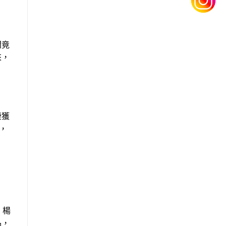
間竟
來，
榮獲
，
，楊
品，