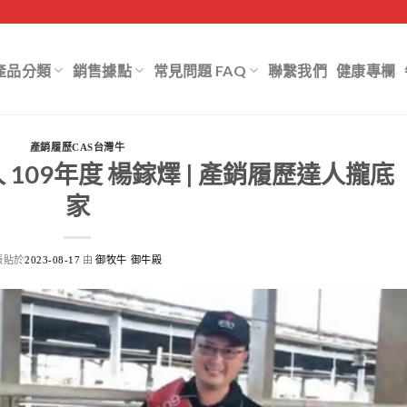
產品分類
銷售據點
常見問題 FAQ
聯繫我們
健康專欄
產銷履歷CAS台灣牛
109年度 楊鎵燡 | 產銷履歷達人攏底
家
張貼於
由
2023-08-17
御牧牛 御牛殿