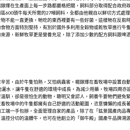
楊鎵燡在生產面上每一步路都嚴格把關，飼料部分取得配合政府
區600頭牛每天所需的27噸飼料，全都由他親自以鮮切方式處
食物不能一直更換，牠吃的東西裡要有一些好菌，這樣牠在反芻
的食物方面特別堅持，有別於國外多利用全榖物或乾牧草進行牛
的來源，新鮮牧草更是營養充足，除了添加少數的配方飼料跟啤
當辛苦，由於牛隻怕熱，又怕病蟲害，楊鎵燡在畜牧場中設置自
動灑水，讓牛隻在舒適的環境中成長，為減少用藥，牧場四周亦
管溫馴，卻是很怕生的動物，聰明又會認人，飼養牛要牠們避免
在畜牧場中的牛隻都擁有自己舒適的活動範圍，恣意慵懶的成長
加工端一手包辦，全面管理自家的產品，除了在「鈜景國產肉品
、溫控分切的溫體牛，也可在他創立的「御牛殿」國產牛品牌溯