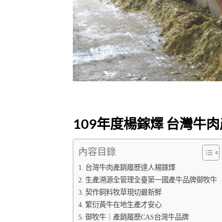
109年度楊鎵燡 台灣牛
內容目錄
台灣牛肉產銷履歷達人楊鎵燡
生產溯源全管理全臺第一國產牛品牌御牧牛
契作飼料牧草現切最新鮮
繁衍黃牛在地生產才安心
御牧牛｜產銷履歷CAS台灣牛品牌