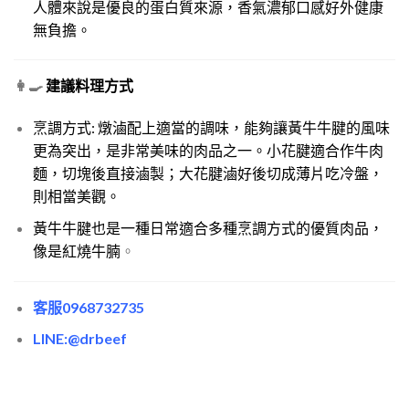
人體來說是優良的蛋白質來源，香氣濃郁口感好外健康
無負擔。
👩‍🍳
建議料理方式
烹調方式: 燉滷配上適當的調味，能夠讓黃牛牛腱的風味
更為突出，是非常美味的肉品之一。小花腱適合作牛肉
麵，切塊後直接滷製；大花腱滷好後切成薄片吃冷盤，
則相當美觀。
黃牛牛腱也是一種日常適合多種烹調方式的優質肉品，
像是紅燒牛腩
。
客服0968732735
LINE:@drbeef