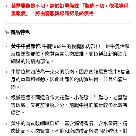
若需要整條不切，請於訂單備註 「整條不切，依現場稱
重報價」，將由客服與您確認最終價格
🐂
商品特色
黃牛牛腱部位:
牛腱位於牛的後腿肌肉部位，是牛隻活躍
反覆運動部位，肉質富含肌肉纖維，顏色鮮紅新鮮油花
細膩的純瘦肉部位。
牛腿位於四肢為一束束的肌肉，因為四肢需負擔牛5隻全
身的重量和運動，因此此部位的肉質結實、並且佈滿牛
筋。
根據種類不同還分作大花腱、小花腱、牛腱心、老鼠腱..
等區域；又有前後腿之分，前腿牛腱的筋比較多比較有
嚼勁。
黃牛的肉質較細緻鮮紅，富含獨特香氣，含水量高，精
肉比高、肌肉緊實，不飽和脂肪酸高與膽固醇較低，對