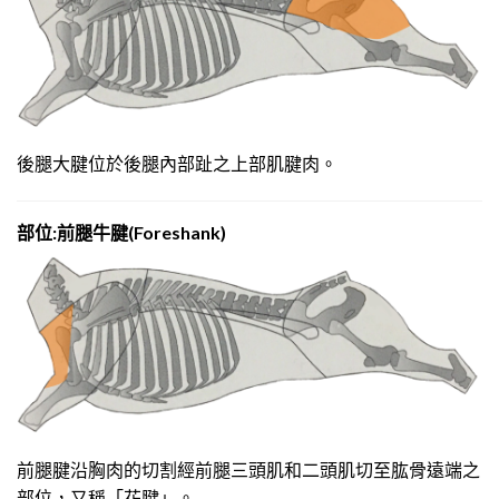
後腿大腱位於後腿內部趾之上部肌腱肉。
部
位:前腿牛腱(Foreshank)
前腿腱
沿胸肉的切割經前腿三頭肌和二頭肌切至肱骨遠端之
部位，又稱「花腱」。