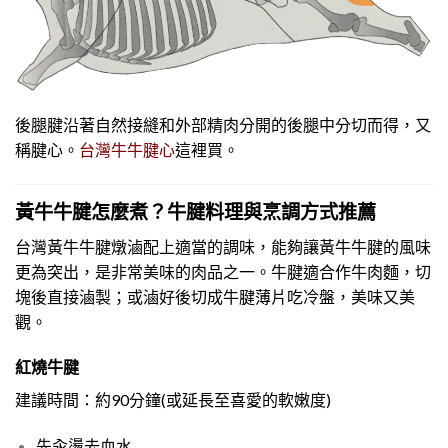
後腿腱沿著自然接縫和外部精肉分開的後腿中分切而得，又
稱腱心。
這裡買。
台灣牛牛腱心
黃牛牛腱怎麼煮？牛腱料理與烹調方式推薦
台灣黃牛牛腱燉滷配上適當的調味，能夠讓黃牛牛腱的風味
更為突出，是非常美味的肉品之一。牛腱適合作牛肉麵，切
塊後直接滷製；或滷好後切成牛腱薄片吃冷盤，美味又美
觀。
紅燒牛腱
建議時間：約90分鐘(或延長至喜愛的軟嫩度)
先汆燙去血水