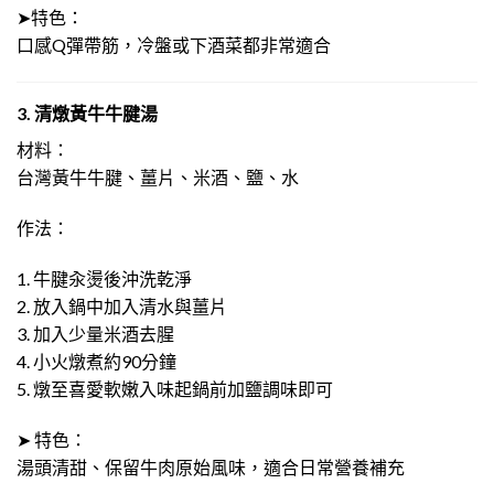
➤特色：
口感Q彈帶筋，冷盤或下酒菜都非常適合
3. 清燉黃牛牛腱湯
材料：
台灣黃牛牛腱、薑片、米酒、鹽、水
作法：
1. 牛腱汆燙後沖洗乾淨
2. 放入鍋中加入清水與薑片
3. 加入少量米酒去腥
4. 小火燉煮約90分鐘
5. 燉至喜愛軟嫩入味起鍋前加鹽調味即可
➤ 特色：
湯頭清甜、保留牛肉原始風味，適合日常營養補充