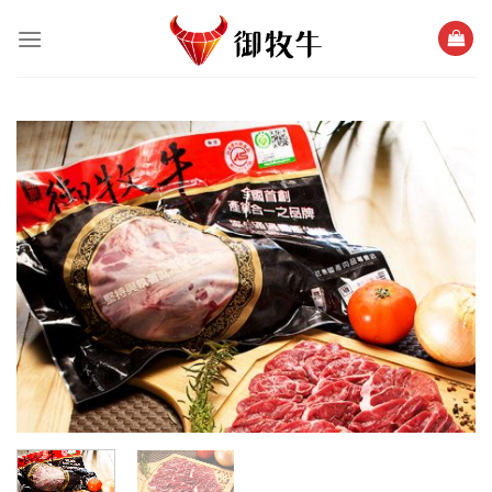
跳
過
內
容