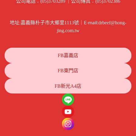
公司電話：
｜公司傳真：
(05)3703289
(05)3702386
地址:
｜E-mail:
嘉義縣朴子市大鄉里1113號
drbeef@hong-
jing.com.tw
FB嘉義店
FB東門店
FB新光A4店