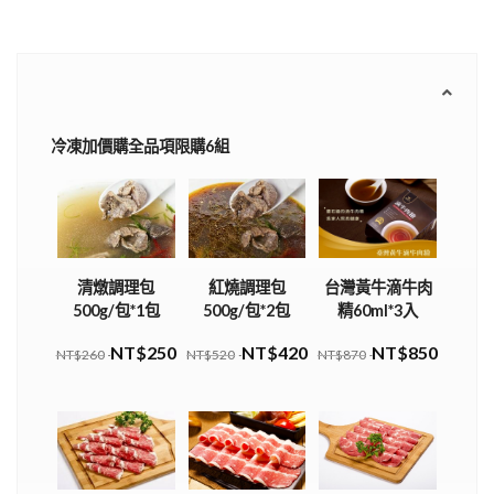
冷凍加價購全品項限購6組
清燉調理包
紅燒調理包
台灣黃牛滴牛肉
500g/包*1包
500g/包*2包
精60ml*3入
NT$250
NT$420
NT$850
NT$260
NT$520
NT$870