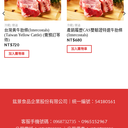
冷藏| 燉滷
冷藏| 燉滷
台灣黃牛肋條(Intercostals)
產銷履歷CAS雙驗證特選牛肋條
(Taiwan Yellow Cattle) (需預訂等
(Intercostals)
待)
NT$
680
NT$
720
加入購物車
加入購物車
鈜景食品企業股份有限公司｜統一編號：54180161
客服手機號碼：
、0965152967
0968732735