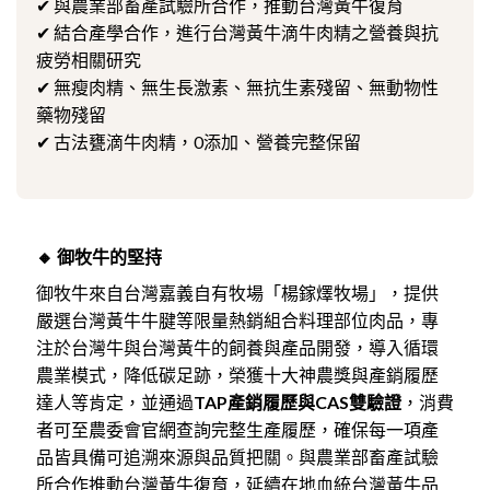
✔ 與農業部畜產試驗所合作，推動台灣黃牛復育
✔ 結合產學合作，進行台灣黃牛滴牛肉精之營養與抗
疲勞相關研究
✔ 無瘦肉精、無生長激素、無抗生素殘留、無動物性
藥物殘留
✔ 古法甕滴牛肉精，0添加、營養完整保留
🔸 御牧牛的堅持
御牧牛來自台灣嘉義自有牧場「楊鎵燡牧場」，提供
嚴選台灣黃牛牛腱等限量熱銷組合料理部位肉品，專
注於台灣牛與台灣黃牛的飼養與產品開發，導入循環
農業模式，降低碳足跡，榮獲十大神農獎與產銷履歷
達人等肯定，並通過
TAP產銷履歷與CAS雙驗證
，消費
者可至農委會官網查詢完整生產履歷，確保每一項產
品皆具備可追溯來源與品質把關。與農業部畜產試驗
所合作推動台灣黃牛復育，延續在地血統台灣黃牛品