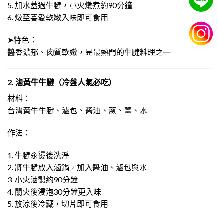
5. 加水蓋過牛腱，小火燉煮約90分鐘
6. 燉至喜愛軟嫩入味即可食用
➤特色：
醬香濃郁、肉質軟嫩，是最熱門的牛腱料理之一
2. 滷黃牛牛腱（冷盤人氣必吃）
材料：
台灣黃牛牛腱、滷包、醬油、蔥、薑、水
作法：
1. 牛腱汆燙後洗淨
2. 將牛腱放入滷鍋，加入醬油、滷包與水
3. 小火滷製約90分鐘
4. 關火後浸泡30分鐘更入味
5. 放涼後冷藏，切片即可食用