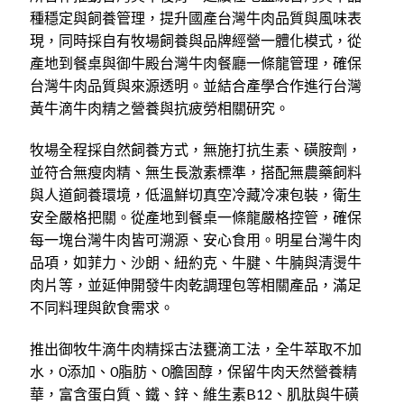
種穩定與飼養管理，提升國產台灣牛肉品質與風味表
現，同時採自有牧場飼養與品牌經營一體化模式，從
產地到餐桌與御牛殿台灣牛肉餐廳一條龍管理，確保
台灣牛肉品質與來源透明。並結合產學合作進行台灣
黃牛滴牛肉精之營養與抗疲勞相關研究。
牧場全程採自然飼養方式，無施打抗生素、磺胺劑，
並符合無瘦肉精、無生長激素標準，搭配無農藥飼料
與人道飼養環境，低溫鮮切真空冷藏冷凍包裝，衛生
安全嚴格把關。從產地到餐桌一條龍嚴格控管，確保
每一塊台灣牛肉皆可溯源、安心食用。明星台灣牛肉
品項，如菲力、沙朗、紐約克、牛腱、牛腩與清燙牛
肉片等，並延伸開發牛肉乾調理包等相關產品，滿足
不同料理與飲食需求。
推出御牧牛滴牛肉精採古法甕滴工法，全牛萃取不加
水，0添加、0脂肪、0膽固醇，保留牛肉天然營養精
華，富含蛋白質、鐵、鋅、維生素B12、肌肽與牛磺