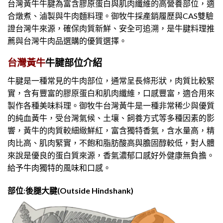
台灣黃牛牛腱為富含膠原蛋白與肌肉纖維的高營養部位，適
合燉煮、滷製與牛肉麵料理。御牧牛採產銷履歷與CAS雙驗
證台灣牛來源，確保肉質新鮮、安全可追溯，是牛腱料理推
薦與台灣牛肉品選購的優質選擇。
牛腱部位介紹
台灣黃牛
牛腱是一種常見的牛肉部位，通常呈長條形狀，肉質比較緊
實，含有豐富的膠原蛋白和肌肉纖維，口感豐富，適合用來
製作各種美味料理。御牧牛台灣黃牛是一種非常稀少與優質
的純血黃牛，受台灣氣候、土壤、飼養方式等多種因素的影
響，黃牛的肉質較細緻鮮紅，富含獨特香氣，含水量高，精
肉比高、肌肉緊實，不飽和脂肪酸高與膽固醇較低，對人體
來說是優良的蛋白質來源，香氣濃郁口感好外健康無負擔。
給予牛肉獨特的風味和口感。
部位:後腿大腱(Outside Hindshank)