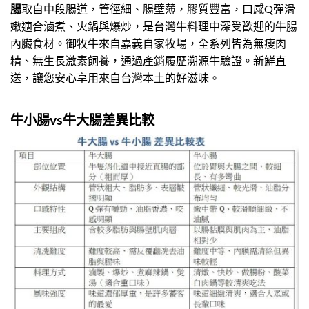
腸
取自中段腸道，管徑細、腸壁薄，膠質豐富，口感Q彈滑
嫩適合滷煮、火鍋與爆炒，是台灣牛料理中深受歡迎的牛腸
內臟食材。御牧牛來自嘉義自家牧場，全系列皆為無瘦肉
精、無生長激素飼養，通過產銷履歷溯源牛驗證。新鮮直
送，讓您安心享用來自台灣本土的好滋味。
牛小腸vs牛大腸差異比較