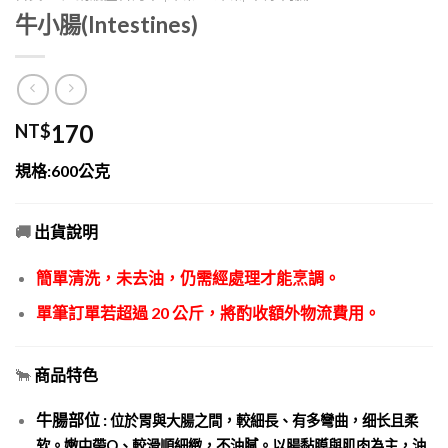
牛小腸(Intestines)
170
NT$
規格:600公克
🚚
出貨說明
簡單清洗，未去油，仍需經處理才能烹調。
單筆訂單若超過 20 公斤，將酌收額外物流費用。
🐂
商品特色
牛腸部位 :
位於胃與大腸之間，較細長、有多彎曲，
细长且柔
软。嫩中帶Q、較滑順細緻，不油膩。
以腸黏膜與肌肉為主，油