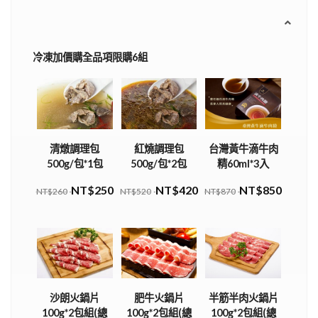
冷凍加價購全品項限購6組
清燉調理包
紅燒調理包
台灣黃牛滴牛肉
500g/包*1包
500g/包*2包
精60ml*3入
NT$250
NT$420
NT$850
NT$260
NT$520
NT$870
沙朗火鍋片
肥牛火鍋片
半筋半肉火鍋片
100g*2包組(總
100g*2包組(總
100g*2包組(總