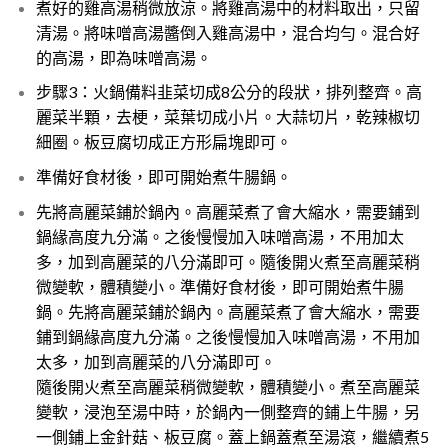
煮好的雞高湯稍微放涼。將雞高湯中的材料取出，只留
清湯。將味噌高湯醬倒入雞高湯中，混合均勻。混合好
的高湯，即為味噌高湯。
步驟3：火鍋備料韭菜切成8公分的段狀，排列整齊。高
麗菜半顆，去梗，菜葉切成小片。大蒜切片，乾辣椒切
細圈。板豆腐切成正方形扁塊即可。
準備好食材後，即可開始煮牛腸鍋。
先將高麗菜鋪於鍋內。高麗菜煮了會大縮水，需要鋪到
鍋緣高度九分滿。之後慢慢加入味噌高湯，不用加太
多，加到高麗菜的八分滿即可。隨後開火煮至高麗菜稍
微變軟，體積變小。準備好食材後，即可開始煮牛腸
鍋。先將高麗菜鋪於鍋內。高麗菜煮了會大縮水，需要
鋪到鍋緣高度九分滿。之後慢慢加入味噌高湯，不用加
太多，加到高麗菜的八分滿即可。
隨後開火煮至高麗菜稍微變軟，體積變小。煮至高麗菜
變軟，浸泡至湯中時，於鍋內一側整齊的鋪上牛腸，另
一側鋪上金針菇、板豆腐。蓋上鍋蓋煮至湯滾，繼續煮5