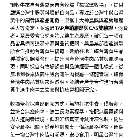
御牧牛來自台灣嘉義自有牧場「楊鎵燡牧場」，提供
嚴選台灣牛腸等料理部位肉品，
專注於台灣牛與台灣
黃牛的飼養與產品開發，榮獲十大神農獎與產銷履歷
達人等肯定，並通過
TAP產銷履歷與CAS雙驗證
，消費
者可至農委會官網查詢完整生產履歷，確保每一項產
品皆具備可追溯來源與品質把關。與農業部畜產試驗
所合作推動台灣黃牛復育，延續在地血統台灣黃牛品
種穩定與飼養管理，提升國產台灣牛肉品質與風味表
現，同時採自有牧場飼養與品牌經營一體化模式，從
產地到餐桌與御牛殿台灣牛肉餐廳一條龍管理，確保
台灣牛肉品質與來源透明。並結合產學合作進行台灣
黃牛滴牛肉精之營養與抗疲勞相關研究。
牧場全程採自然飼養方式，無施打抗生素、磺胺劑，
並符合無瘦肉精、無生長激素標準，搭配無農藥飼料
與人道飼養環境，低溫鮮切真空冷藏冷凍包裝，衛生
安全嚴格把關。從產地到餐桌一條龍嚴格控管，確保
每一塊台灣牛肉皆可溯源、安心食用。明星台灣牛肉