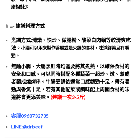
脂相對少
👩‍🍳
建議料理方式
烹調方式:清燉、快炒、做腸粉、酸菜白肉鍋等較清爽吃
法
。
小腸可以用来製作香腸或是火鍋的食材，味道鲜美且有嚼
勁。
無論小腸、大腸烹飪時均需要將其煮熟，以確保食材的
安全和口感。可以同時搭配多種蔬菜一起炒、燉、煮或
者製成燒烤串。牛腸烹調後通常口感韌勁十足，帶有嚼
勁與香氣十足，若有其他配菜或調味配上周圍食材的味
道將會更添美味。
(建議一次3-5斤)
客服0968732735
LINE:@drbeef