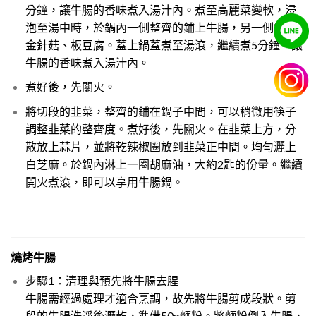
分鐘，讓牛腸的香味煮入湯汁內。煮至高麗菜變軟，浸
泡至湯中時，於鍋內一側整齊的鋪上牛腸，另一側鋪上
金針菇、板豆腐。蓋上鍋蓋煮至湯滾，繼續煮5分鐘，讓
牛腸的香味煮入湯汁內。
煮好後，先關火。
將切段的韭菜，整齊的鋪在鍋子中間，可以稍微用筷子
調整韭菜的整齊度。煮好後，先關火。在韭菜上方，分
散放上蒜片，並將乾辣椒圈放到韭菜正中間。均勻灑上
白芝麻。於鍋內淋上一圈胡麻油，大約2匙的份量。繼續
開火煮滾，即可以享用牛腸鍋。
燒烤牛腸
步驟1：清理與預先將牛腸去腥
牛腸需經過處理才適合烹調，故先將牛腸剪成段狀。剪
段的牛腸洗淨後瀝乾，準備50g麵粉。將麵粉倒入牛腸，