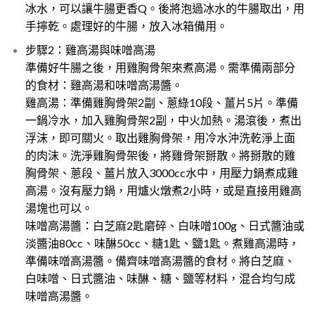
冰水，可以讓牛腸更香Q。後將泡過冰水的牛腸取出，用
手擰乾。處理好的牛腸，放入冰箱備用。
步驟2：雞高湯與味噌高湯
準備好牛腸之後，用雞胸骨架來煮高湯。需準備兩部分
的食材：雞高湯和味噌高湯醬。
雞高湯：準備雞胸骨架2副、蔥綠10段、薑片5片。準備
一鍋冷水，加入雞胸骨架2副，中火加熱。湯滾後，煮出
浮沫，即可關火。取出雞胸骨架，用冷水沖洗乾淨上面
的肉沫。洗淨雞胸骨架後，將雞骨架掰散。將掰散的雞
胸骨架、蔥段、薑片放入3000cc水中，用壓力鍋煮成雞
高湯。沒有壓力鍋，用爐火燉煮2小時，或是直接用雞高
湯塊也可以。
味噌高湯醬：白芝麻2匙磨碎、白味噌100g、日式醬油或
淡醬油80cc、味醂50cc、糖1匙、鹽1匙。煮雞高湯時，
準備味噌高湯醬。備齊味噌高湯醬的食材。將白芝麻、
白味噌、日式醬油、味醂、糖、鹽等材料，混合均勻成
味噌高湯醬。