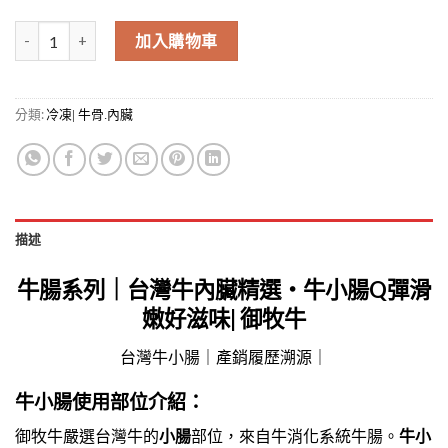
牛小腸(Intestines) 數量
加入購物車
分類:
冷凍| 牛骨.內臟
描述
牛腸系列｜台灣牛內臟精選・牛小腸Q彈滑
嫩好滋味|
御牧牛
台灣牛小腸｜產銷履歷溯源｜
牛小腸使用部位介紹：
御牧牛嚴選台灣牛的
小腸
部位，來自牛消化系統牛腸。
牛小