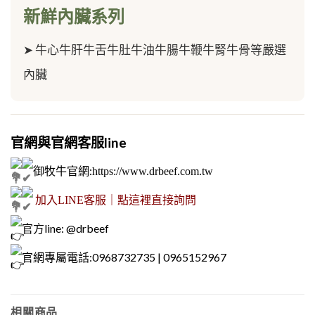
新鮮內臟系列
➤
牛心牛肝牛舌牛肚牛油牛腸牛鞭牛腎牛骨等嚴選
內臟
官網與官網客服line
御牧牛官網
:
https://www.drbeef.com.tw
加入LINE客服｜點這裡直接詢問
官方line: @drbeef
官網專屬電話:0968732735 | 0965152967
相關商品