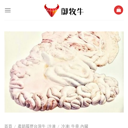
跳
過
內
容
/
/
首頁
產銷履歷台灣牛 |冷凍
冷凍| 牛骨.內臟