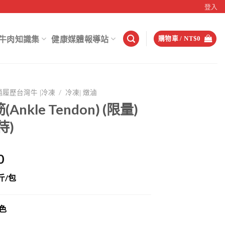
登入
牛肉知識集
健康媒體報導站
購物車 /
NT$
0
/
銷履歷台灣牛 |冷凍
冷凍| 燉滷
Ankle Tendon) (限量)
待)
0
斤/包
色