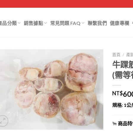
產品分類
銷售據點
常見問題 FAQ
聯繫我們
健康專欄
/
首頁
產
牛踝筋(
(需等
60
NT$
規格: 1公
🐂
商品特