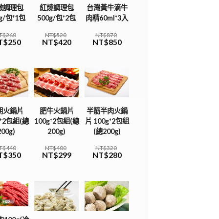
燉調理包
紅燒調理包
台灣黃牛滴牛
g/包*1包
500g/包*2包
肉精60ml*3入
T$260
NT$520
NT$870
T$250
NT$420
NT$850
朗火鍋片
肥牛火鍋片
半筋半肉火鍋
g*2包組(總
100g*2包組(總
片 100g*2包組
200g)
200g)
(總200g)
T$440
NT$400
NT$320
T$350
NT$299
NT$280