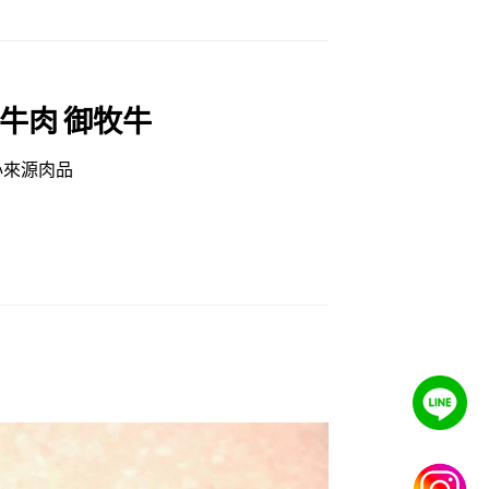
牛肉 御牧牛
心來源肉品