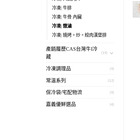
冷凍| 牛排
冷凍| 牛骨.內臟
冷凍| 燉滷
冷凍| 燒烤。炒。絞肉漢堡排
產銷履歷CAS台灣牛I冷
(19)
藏
冷凍調理品
(9)
常溫系列
(12)
保冷袋/宅配物流
(9)
嘉義優鮮選品
(4)