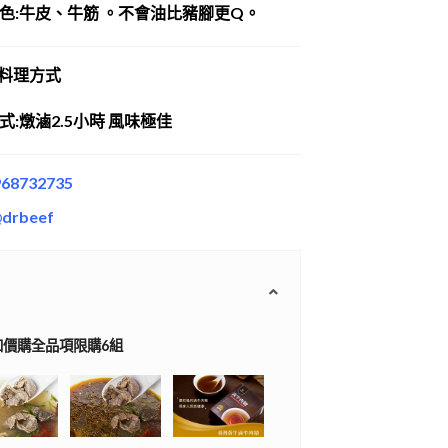
色:牛皮、牛筋 。不會油比豬腳更Q。
料理方式
式:燉滷2.5小時 風味極佳
68732735
@drbeef
加價購全品項限購6組