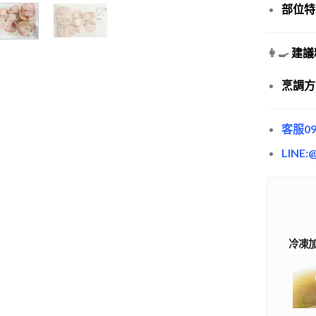
部位特
👩‍🍳
建議
烹調方
客服09
LINE:
冷凍