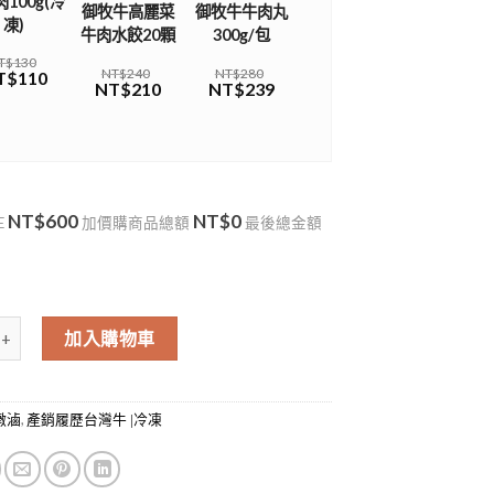
100g(冷
御牧牛高麗菜
御牧牛牛肉丸
凍)
牛肉水餃20顆
300g/包
T$130
NT$240
NT$280
T$110
NT$210
NT$239
NT$600
NT$0
E
加價購商品總額
最後總金額
e Tendon) (限量) (需等待) 數量
加入購物車
,
燉滷
產銷履歷台灣牛 |冷凍