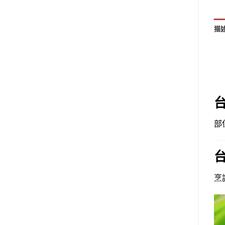
描
部
烹