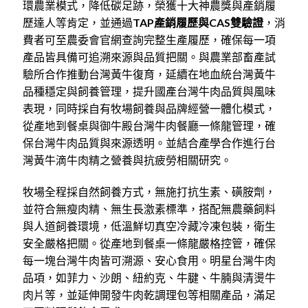
環農業模式，降低碳足跡，榮獲十大神農獎與產銷履
歷達人等肯定，並通過
TAP產銷履歷與CAS雙驗證
，消
費者可至農委會官網查詢完整生產履歷，確保每一項
產品皆具備可追溯來源與品質把關。與農業部畜產試
驗所合作推動台灣黃牛復育，延續在地血統台灣黃牛
品種穩定與飼養管理，提升國產台灣牛肉品質與風味
表現，同時採自有牧場飼養與品牌經營一體化模式，
從產地到餐桌與御牛殿台灣牛肉餐廳一條龍管理，確
保台灣牛肉品質與來源透明。並結合產學合作進行台
灣黃牛滴牛肉精之營養與抗疲勞相關研究。
牧場全程採自然飼養方式，無施打抗生素、磺胺劑，
並符合無瘦肉精、無生長激素標準，搭配無農藥飼料
與人道飼養環境，低溫鮮切真空冷藏冷凍包裝，衛生
安全嚴格把關。從產地到餐桌一條龍嚴格控管，確保
每一塊台灣牛肉皆可溯源、安心食用。明星台灣牛肉
品項，如菲力、沙朗、紐約克、牛腱、牛腩與清燙牛
肉片等，並延伸開發牛肉乾調理包等相關產品，滿足