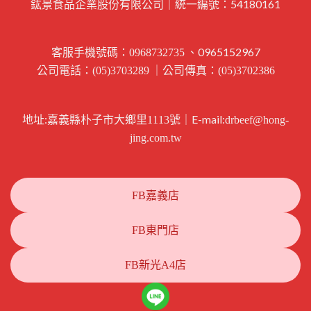
鈜景食品企業股份有限公司｜統一編號：54180161
客服手機號碼：
、0965152967
0968732735
公司電話：
｜公司傳真：
(05)3703289
(05)3702386
地址:
｜E-mail:
嘉義縣朴子市大鄉里1113號
drbeef@hong-
jing.com.tw
FB嘉義店
FB東門店
FB新光A4店