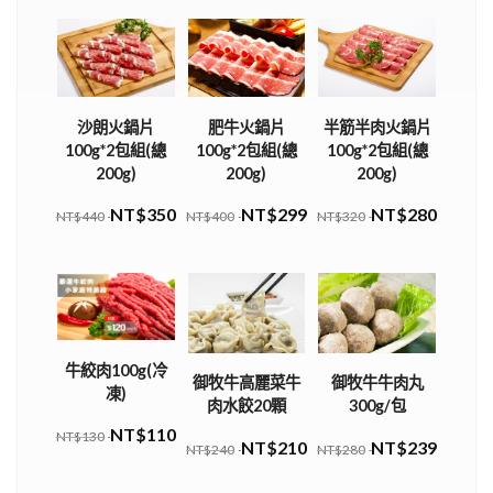
沙朗火鍋片
肥牛火鍋片
半筋半肉火鍋片
100g*2包組(總
100g*2包組(總
100g*2包組(總
200g)
200g)
200g)
NT$350
NT$299
NT$280
NT$440
NT$400
NT$320
牛絞肉100g(冷
御牧牛高麗菜牛
御牧牛牛肉丸
凍)
肉水餃20顆
300g/包
NT$110
NT$130
NT$210
NT$239
NT$240
NT$280