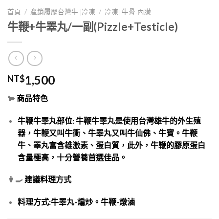
/
/
首頁
產銷履歷台灣牛 |冷凍
冷凍| 牛骨.內臟
牛鞭+牛睪丸/一副(Pizzle+Testicle)
1,500
NT$
🐂
商品特色
牛鞭牛睪丸部位:
牛鞭牛睪丸是使用台灣雄牛的外生殖
器，牛鞭又叫牛衝、牛睪丸又叫牛仙佛、牛寶。牛鞭
牛、睪丸富含雄激素、蛋白質，此外，牛鞭的膠原蛋白
含量極高，十分營養首選佳品。
👩‍🍳
建議料理方式
料理方式:牛睪丸-煸炒。牛鞭-燉滷