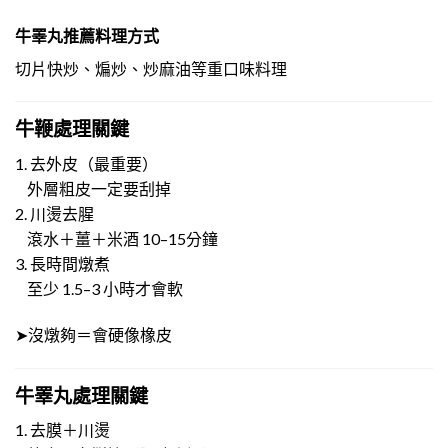
牛睪丸推薦料理方式
切片快炒、煸炒、炒麻油等重口味料理
牛鞭處理關鍵
1. 去外皮（最重要）
外層粗皮一定要刮掉
2. 川燙去腥
滾水＋薑＋米酒 10–15分鐘
3. 長時間燉煮
至少 1.5–3 小時才會軟
➤沒燉夠＝會硬像橡皮
牛睪丸處理關鍵
1. 去膜＋川燙