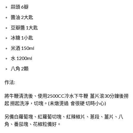
蒜頭 6瓣
醬油 2大匙
豆瓣醬 1大匙
冰糖 1小匙
米酒 150ml
水 1200ml
八角 2顆
作法:
將牛鞭清洗後、使用2500CC冷水下牛鞭 薑片滾30分鐘後撈
起 撈起洗淨，切塊。(未燉燙過 會很硬 切時小心)
另備白蘿蔔塊、紅蘿蔔切塊、紅辣椒片、蔥段、薑片、八
角、番茄塊、花椒粒備好。