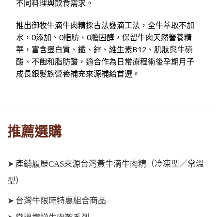
不同料理與飲食需求。
推出御牧牛滴牛肉精採古法甕滴工法，全牛萃取不加
水，0添加、0脂肪、0膽固醇，保留牛肉天然營養精
華，富含蛋白質、鐵、鋅、維生素B12、肌肽與牛磺
酸、不飽和脂肪酸，適合作為日常療程術後孕期月子
成長銀髮族營養補充來源補給首選。
推薦選購
➤
產銷履歷CAS來源台灣黃牛滴牛肉精（冷凍型／常溫
型）
➤
台灣牛限時特惠組合商品