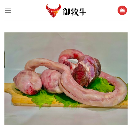
跳
過
內
容