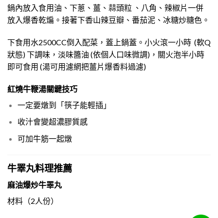
鍋內放入食用油、下蔥、薑、蒜頭粒 、八角、辣椒片一併
放入爆香乾煸。接著下香山辣豆瓣、番茄泥、冰糖炒糖色。
下食用水2500CC倒入配菜，蓋上鍋蓋。小火滾一小時 (軟Q
狀態) 下調味，淡味醬油 (依個人口味微調)，關火泡半小時
即可食用 (湯可用濾網把薑片爆香料過濾)
紅燒牛鞭湯關鍵技巧
一定要燉到「筷子能輕插」
收汁會變超濃膠質感
可加牛筋一起燉
牛睪丸料理推薦
麻油爆炒牛睪丸
材料（2人份）