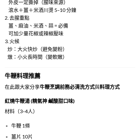
外皮一定撕掉（腥味來源）
滾水＋薑＋米酒川燙 5–10 分鐘
2. 去腥重點
薑、麻油、米酒、蒜 = 必備
可加少量花椒或辣椒壓味
3. 火候
炒：大火快炒（避免變粉）
燉：小火長時間（變軟嫩）
牛鞭料理推薦
在此跟大家分享
牛鞭烹調前務必清洗方式
與
料理方式
紅燒牛鞭湯 (精氣神 鹹酸甜口味)
材料（3–4人）
牛鞭 1條
薑片 10片