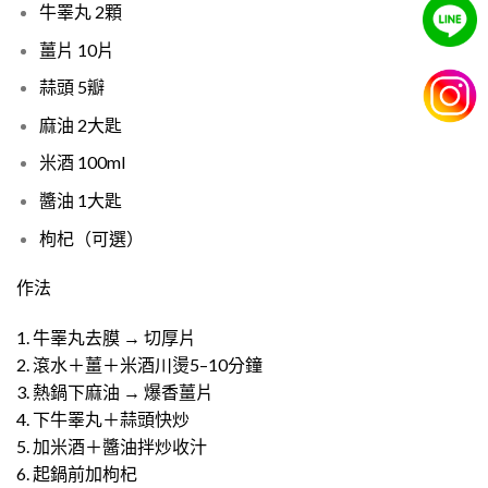
牛睪丸 2顆
薑片 10片
蒜頭 5瓣
麻油 2大匙
米酒 100ml
醬油 1大匙
枸杞（可選）
作法
1. 牛睪丸去膜 → 切厚片
2. 滾水＋薑＋米酒川燙5–10分鐘
3. 熱鍋下麻油 → 爆香薑片
4. 下牛睪丸＋蒜頭快炒
5. 加米酒＋醬油拌炒收汁
6. 起鍋前加枸杞