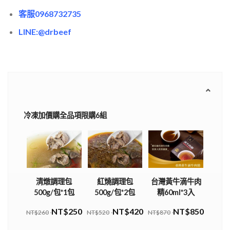
客服0968732735
LINE:@drbeef
冷凍加價購全品項限購6組
清燉調理包
紅燒調理包
台灣黃牛滴牛肉
500g/包*1包
500g/包*2包
精60ml*3入
NT$250
NT$420
NT$850
NT$260
NT$520
NT$870