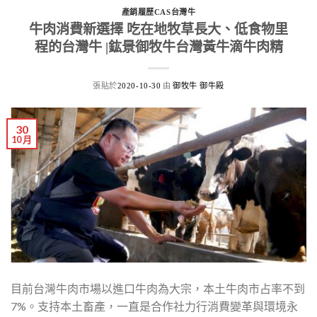
產銷履歷CAS台灣牛
牛肉消費新選擇 吃在地牧草長大、低食物里
程的台灣牛 |鈜景御牧牛台灣黃牛滴牛肉精
張貼於
由
2020-10-30
御牧牛 御牛殿
30
10 月
目前台灣牛肉市場以進口牛肉為大宗，本土牛肉市占率不到
7%。支持本土畜產，一直是合作社力行消費變革與環境永