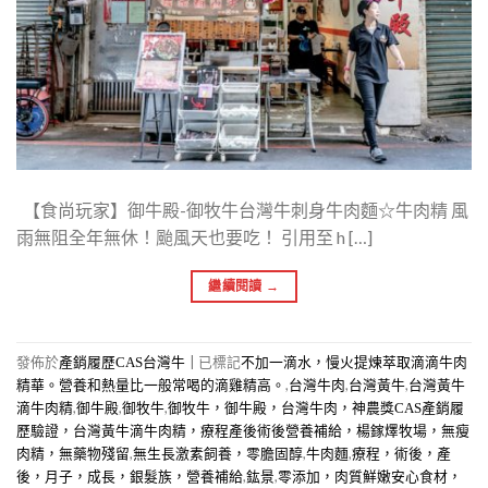
【食尚玩家】御牛殿-御牧牛台灣牛刺身牛肉麵☆牛肉精 風
雨無阻全年無休！颱風天也要吃！ 引用至 h […]
繼續閱讀
→
發佈於
|
已標記
產銷履歷CAS台灣牛
不加一滴水，慢火提煉萃取滴滴牛肉
,
,
,
精華。營養和熱量比一般常喝的滴雞精高。
台灣牛肉
台灣黃牛
台灣黃牛
,
,
,
滴牛肉精
御牛殿
御牧牛
御牧牛，御牛殿，台灣牛肉，神農獎CAS產銷履
歷驗證，台灣黃牛滴牛肉精，療程產後術後營養補給，楊鎵燡牧場，無瘦
,
,
,
肉精，無藥物殘留
無生長激素飼養，零膽固醇
牛肉麵
療程，術後，產
,
,
後，月子，成長，銀髮族，營養補給
鈜景
零添加，肉質鮮嫩安心食材，