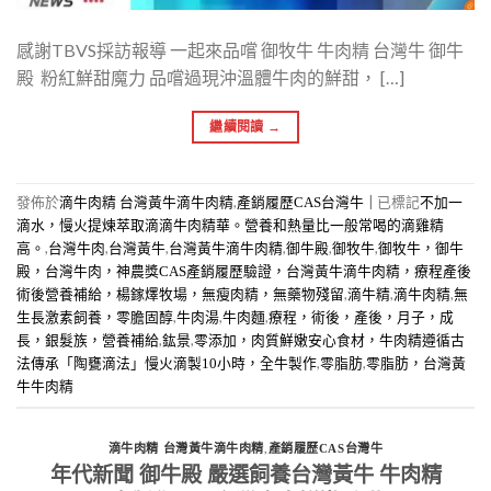
感謝TBVS採訪報導 一起來品嚐 御牧牛 牛肉精 台灣牛 御牛
殿 粉紅鮮甜魔力 品嚐過現沖溫體牛肉的鮮甜， […]
繼續閱讀
→
發佈於
,
|
已標記
滴牛肉精 台灣黃牛滴牛肉精
產銷履歷CAS台灣牛
不加一
滴水，慢火提煉萃取滴滴牛肉精華。營養和熱量比一般常喝的滴雞精
,
,
,
,
,
,
高。
台灣牛肉
台灣黃牛
台灣黃牛滴牛肉精
御牛殿
御牧牛
御牧牛，御牛
殿，台灣牛肉，神農獎CAS產銷履歷驗證，台灣黃牛滴牛肉精，療程產後
,
,
,
術後營養補給，楊鎵燡牧場，無瘦肉精，無藥物殘留
滴牛精
滴牛肉精
無
,
,
,
生長激素飼養，零膽固醇
牛肉湯
牛肉麵
療程，術後，產後，月子，成
,
,
長，銀髮族，營養補給
鈜景
零添加，肉質鮮嫩安心食材，牛肉精遵循古
,
,
法傳承「陶甕滴法」慢火滴製10小時，全牛製作
零脂肪
零脂肪，台灣黃
牛牛肉精
,
滴牛肉精 台灣黃牛滴牛肉精
產銷履歷CAS台灣牛
年代新聞 御牛殿 嚴選飼養台灣黃牛 牛肉精