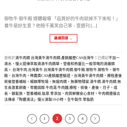
御牧牛 御牛殿 媒體報導 「品質好的牛肉就掉不下來啦！」
養牛是好生意？他賠千萬笑自己笨 – 壹週刊 […]
繼續閱讀
→
發佈於
,
|
已標記
滴牛肉精 台灣黃牛滴牛肉精
產銷履歷CAS台灣牛
不加一
滴水，慢火提煉萃取滴滴牛肉精華。營養和熱量比一般常喝的滴雞精
,
,
,
,
,
,
高。
台灣牛肉
台灣黃牛
台灣黃牛滴牛肉精
御牛殿
御牧牛
御牧牛，御牛
殿，台灣牛肉，神農獎CAS產銷履歷驗證，台灣黃牛滴牛肉精，療程產後
,
,
,
術後營養補給，楊鎵燡牧場，無瘦肉精，無藥物殘留
滴牛精
滴牛肉精
無
,
,
,
生長激素飼養，零膽固醇
牛肉湯
牛肉麵
療程，術後，產後，月子，成
,
,
長，銀髮族，營養補給
鈜景
零添加，肉質鮮嫩安心食材，牛肉精遵循古
,
法傳承「陶甕滴法」慢火滴製10小時，全牛製作
零脂肪
2
1
3
4