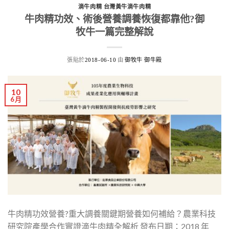
滴牛肉精 台灣黃牛滴牛肉精
牛肉精功效、術後營養調養恢復都靠他?御
牧牛一篇完整解說
張貼於
由
2018-06-10
御牧牛 御牛殿
10
6 月
牛肉精功效營養?重大調養關鍵期營養如何補給？農業科技
研究院產學合作實證滴牛肉精全解析 發布日期：2018 年