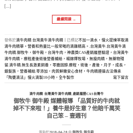
[…]
繼續閱讀
→
發佈於
|
已標記
滴牛肉精 台灣黃牛滴牛肉精
不加一滴水，慢火提煉萃取滴
,
,
滴牛肉精華。營養和熱量比一般常喝的滴雞精高。
台灣黃牛
台灣黃牛滴
,
牛肉精
御牧牛，御牛殿，台灣牛肉，神農獎CAS產銷履歷驗證，台灣黃牛
滴牛肉精，療程產後術後營養補給，楊鎵燡牧場，無瘦肉精，無藥物殘
,
,
,
留
滴牛精
無生長激素飼養，零膽固醇
療程，術後，產後，月子，成長，
,
銀髮族，營養補給
零添加，肉質鮮嫩安心食材，牛肉精遵循古法傳承
「陶甕滴法」慢火滴製10小時，全牛製作
寫下留言
,
滴牛肉精 台灣黃牛滴牛肉精
產銷履歷CAS台灣牛
御牧牛 御牛殿 媒體報導 「品質好的牛肉就
掉不下來啦！」養牛是好生意？他賠千萬笑
自己笨 – 壹週刊
張貼於
由
2018-04-28
御牧牛 御牛殿