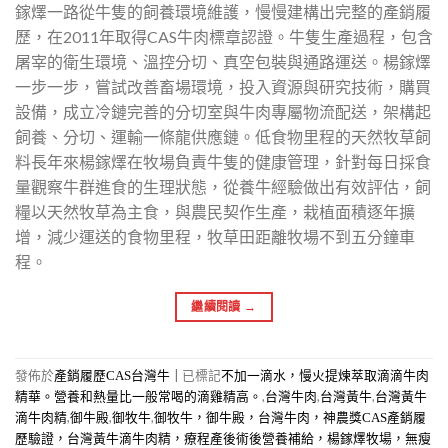
鎵燡一路從牛隻的飼養環境維護，慢慢建構出完整的產銷履
歷，在2011年取得CAS牛肉標章認證。牛隻生產過程，包含
屠宰的衛生環境、溫控分切、真空包裝與通路運送。楊鎵燡
一步一步，嘗試改善畜場環境，投入資源與研究技術，購買
設備，成立冷鏈完善的分切室與牛肉專屬物流配送，架構起
飼養、分切、運輸一條龍供應鏈。低食物里程的天然牧草飼
料長年來楊鎵燡在牧場負責牛隻的健康管理，針對每日採食
量觀察牛群進食的生理狀態，從養牛經驗做出有效評估，飼
糧以天然牧草為主食，與農民契作生產，栽植面積逐年擴
增，減少運送的食物里程，牧草田距離牧場不到五分鐘車
程。
繼續閱讀
→
發佈於
|
已標記
產銷履歷CAS台灣牛
不加一滴水，慢火提煉萃取滴滴牛肉
,
,
,
精華。營養和熱量比一般常喝的滴雞精高。
台灣牛肉
台灣黃牛
台灣黃牛
,
,
,
滴牛肉精
御牛殿
御牧牛
御牧牛，御牛殿，台灣牛肉，神農獎CAS產銷履
歷驗證，台灣黃牛滴牛肉精，療程產後術後營養補給，楊鎵燡牧場，無瘦