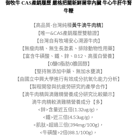
御牧牛 CAS產銷履歷 嚴格把關新鮮屠宰內臟 牛心牛肝牛腎
牛鞭
【高品質-台灣純種
】
黃牛滴牛肉精
【唯一&CAS產銷履歷雙驗證】
【台灣自有牧場安心溯源牛肉】
【無瘦肉精、無生長激素、排除動物性用藥】
【富含牛磺酸、鐵、鋅、B12、高蛋白營養】
【0醣0脂肪0膽固醇】
【堅持無添加中藥、無加水甕滴】
【由國立中興大學進行有效成分抗氧化能力分析】
【製程開發與抗疲勞研究的產學合作】
【滴牛肉精與滴雞精營養成分研究比較顯示】
滴牛肉精較滴雞精營養成分【多】
<鋅>含量近五倍(1.32ug/g)，
<鐵>近三倍(4.53ug/g)，
<肌肽>超過三倍(394mg/100g)，
<牛磺酸>2倍(88.1/100g)，