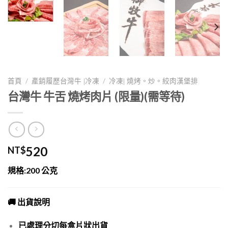
/
/
首頁
產銷履歷台灣牛 |冷凍
冷凍| 燒烤。炒。絞肉漢堡排
台灣牛 牛舌 燒烤肉片 (限量)(需等待)
520
NT$
規格:200 公克
🚚 出貨說明
已處理分切每盒片狀出貨