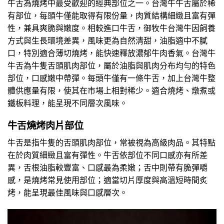
牛舌為燒烤中最受歡迎的經典部位之一。台灣牛牛舌屬於稀
有部位，每頭牛僅能取得有限份量，肉質結構細緻且富有彈
性，兼具爽脆與嫩度。相較進口牛舌，御牧牛台灣牛因飼養
方式與生長環境差異，風味更為自然清甜，油脂適中不膩
口，特別適合薄切燒烤，能快速釋放濃郁牛肉香氣。台灣牛
牛舌為牛隻舌頭肌肉部位，屬於油脂與肌肉分布均勻的特色
部位，口感嫩中帶彈。每頭牛僅有一條牛舌，加上台灣牛整
體供應量有限，使其在市場上相對稀少。適合燒烤、燉煮或
鐵板料理，能呈現不同層次風味。
牛舌燒烤肉片部位
牛舌是指牛隻的舌頭肌肉部位，常被視為高級肉品。其特點
在於肉質細緻且富有彈性。牛舌依部位不同口感亦有所差
異，舌根油脂較豐富、口感最為柔嫩；舌中則帶有脆彈嚼
感，是燒烤常見使用部位；適當切片厚度與高溫短時間炙
烤，能呈現最佳風味與口感層次。