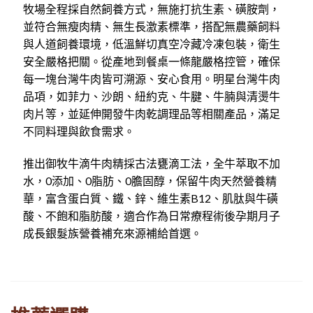
牧場全程採自然飼養方式，無施打抗生素、磺胺劑，
並符合無瘦肉精、無生長激素標準，搭配無農藥飼料
與人道飼養環境，低溫鮮切真空冷藏冷凍包裝，衛生
安全嚴格把關。從產地到餐桌一條龍嚴格控管，確保
每一塊台灣牛肉皆可溯源、安心食用。明星台灣牛肉
品項，如菲力、沙朗、紐約克、牛腱、牛腩與清燙牛
肉片等，並延伸開發牛肉乾調理品等相關產品，滿足
不同料理與飲食需求。
推出御牧牛滴牛肉精採古法甕滴工法，全牛萃取不加
水，0添加、0脂肪、0膽固醇，保留牛肉天然營養精
華，富含蛋白質、鐵、鋅、維生素B12、肌肽與牛磺
酸、不飽和脂肪酸，適合作為日常療程術後孕期月子
成長銀髮族營養補充來源補給首選。