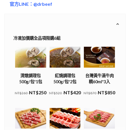
官方LINE：@drbeef
冷凍加價購全品項限購6組
清燉調理包
紅燒調理包
台灣黃牛滴牛肉
500g/包*1包
500g/包*2包
精60ml*3入
NT$250
NT$420
NT$850
NT$260
NT$520
NT$870