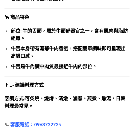
🐂
商品特色
部位: 牛的舌頭，屬於牛頭部器官之一，含有肌肉與脂肪
組織。
牛舌本身帶有濃郁牛肉香氣，搭配簡單調味即可呈現出
高級口感。
牛舌是牛內臟中肉質最接近牛肉的部位。
👨‍🍳
建議料理方式
烹調方式:可炙燒、燒烤、清燉、滷煮、煎煮、燉湯，日韓
料理最常見。
📞
客服電話：0968732735