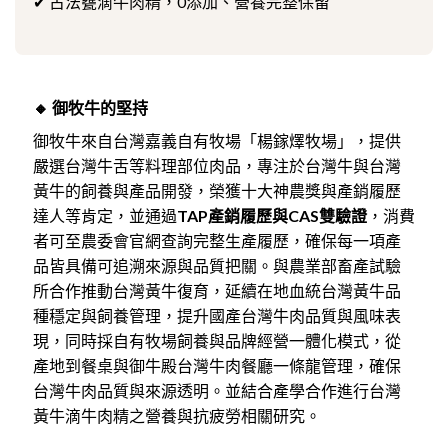
✔ 古法甕滴牛肉精，0添加、營養完整保留
🔸 御牧牛的堅持
御牧牛來自台灣嘉義自有牧場「楊鎵燡牧場」，提供
嚴選台灣牛舌等料理部位肉品，
專注於台灣牛與台灣
黃牛的飼養與產品開發，榮獲十大神農獎與產銷履歷
達人等肯定，並通過
TAP產銷履歷與CAS雙驗證
，消費
者可至農委會官網查詢完整生產履歷，確保每一項產
品皆具備可追溯來源與品質把關。與農業部畜產試驗
所合作推動台灣黃牛復育，延續在地血統台灣黃牛品
種穩定與飼養管理，提升國產台灣牛肉品質與風味表
現，同時採自有牧場飼養與品牌經營一體化模式，從
產地到餐桌與御牛殿台灣牛肉餐廳一條龍管理，確保
台灣牛肉品質與來源透明。並結合產學合作進行台灣
黃牛滴牛肉精之營養與抗疲勞相關研究。