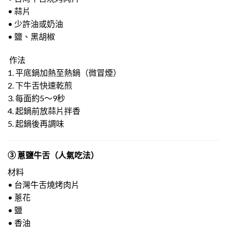
• 蒜片
• 少許油或奶油
• 鹽、黑胡椒
作法
1. 平底鍋加熱至熱鍋（微冒煙）
2. 下牛舌快速乾煎
3. 每面約5～9秒
4. 起鍋前放蒜片拌香
5. 起鍋後再調味
③ 蔥鹽牛舌（人氣吃法）
材料
• 台灣牛舌燒烤肉片
• 蔥花
• 鹽
• 香油