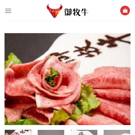
跳
過
內
容