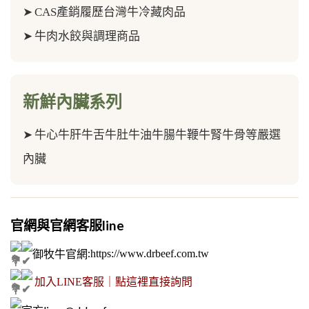
➤
CAS產銷履歷台灣牛冷藏肉品
➤
牛肉水餃與調理商品
新鮮內臟系列
➤
牛心牛肝牛舌牛肚牛油牛腸牛鞭牛腎牛骨等嚴選
內臟
官網與官網客服line
御牧牛官網
:
https://www.drbeef.com.tw
加入LINE客服｜點這裡直接詢問