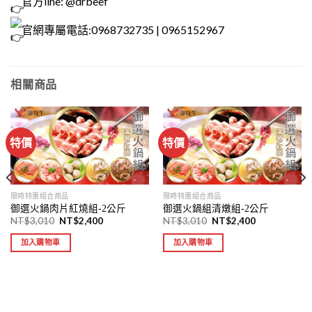
官方line: @drbeef
官網專屬電話:0968732735 | 0965152967
相關商品
特價
特價
限時特惠組合商品
限時特惠組合商品
御選火鍋肉片紅燒組-2公斤
御選火鍋組清燉組-2公斤
NT$
3,010
NT$
2,400
NT$
3,010
NT$
2,400
加入購物車
加入購物車