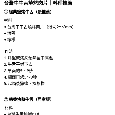
台灣牛牛舌燒烤肉片｜料理推薦
① 經典鹽烤牛舌（最推薦）
材料
• 台灣牛牛舌燒烤肉片（薄切2～3mm）
• 海鹽
• 檸檬
作法
1. 烤盤或烤網預熱至中高溫
2. 牛舌平鋪下去
3. 單面約5～9秒
4. 翻面再烤5～8秒
5. 起鍋後撒鹽、擠檸檬
② 蒜香快煎牛舌（居家版）
材料
• 台灣牛舌燒烤肉片