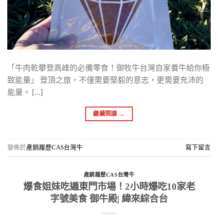
「牛肉乾攀登高峰的必備零食！御牧牛台灣自家養牛給你極
致能量」 登頂之旅，不僅需要堅毅的意志，更需要充沛的
能量。 […]
繼續閱讀
→
發佈於
產銷履歷CAS台灣牛
寫下留言
產銷履歷CAS台灣牛
爆食姐妹吃遍東門市場！2小時爆吃10家老
字號美食 御牛殿| 緯來綜合台