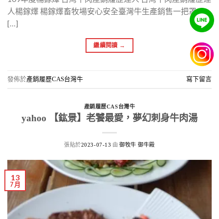
人楊鎵燡 楊鎵燡畜牧場安心安全臺灣牛生產銷售一把罩－
[…]
繼續閱讀
→
發佈於
產銷履歷CAS台灣牛
寫下留言
產銷履歷CAS台灣牛
yahoo 【鈜景】老饕最愛，夢幻刺身牛肉湯
張貼於
由
2023-07-13
御牧牛 御牛殿
13
7 月