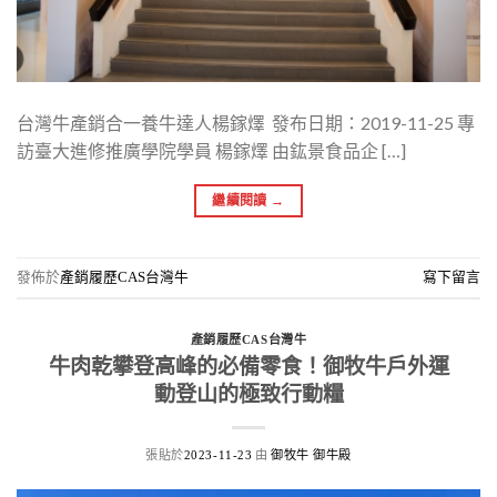
台灣牛產銷合一養牛達人楊鎵燡 發布日期：2019-11-25 專
訪臺大進修推廣學院學員 楊鎵燡 由鈜景食品企 […]
繼續閱讀
→
發佈於
產銷履歷CAS台灣牛
寫下留言
產銷履歷CAS台灣牛
牛肉乾攀登高峰的必備零食！御牧牛戶外運
動登山的極致行動糧
張貼於
由
2023-11-23
御牧牛 御牛殿