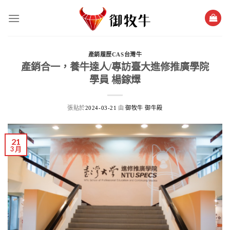
跳
過
內
容
產銷履歷CAS台灣牛
產銷合一，養牛達人/專訪臺大進修推廣學院
學員 楊鎵燡
張貼於
由
2024-03-21
御牧牛 御牛殿
21
3 月