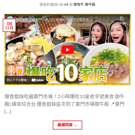
張貼於
由
2023-11-08
御牧牛 御牛殿
08
11 月
爆食姐妹吃遍東門市場！2小時爆吃10家老字號美食 御牛
殿| 緯來綜合台 爆食姐妹這次到了東門市場御牛殿 📍東門
[…]
繼續閱讀
→