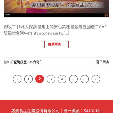
御牧牛 非凡大探索 產地上的安心美味 產銷履歷國產牛CAS
雙驗證台灣牛肉 https://news.ustv. […]
繼續閱讀
→
發佈於
產銷履歷CAS台灣牛
寫下留言
2
1
3
4
5
6
鈜景食品企業股份有限公司｜統一編號：54180161