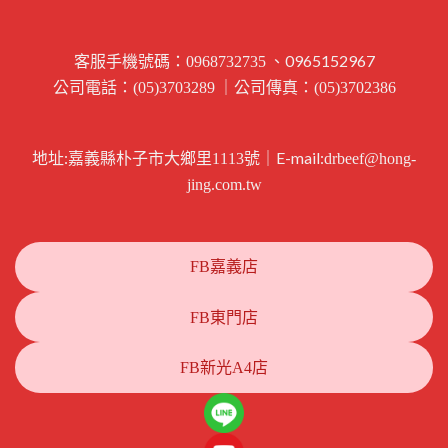
客服手機號碼：
、0965152967
0968732735
公司電話：
｜公司傳真：
(05)3703289
(05)3702386
地址:
｜E-mail:
嘉義縣朴子市大鄉里1113號
drbeef@hong-
jing.com.tw
FB嘉義店
FB東門店
FB新光A4店