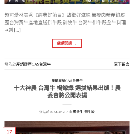
超可愛林美秀《經典好節目》故鄉好滋味 無瘦肉精產銷履
歷台灣黃牛產地直送御牛殿 御牧牛 台灣牛御牛殿全牛料理
➜創 […]
繼續閱讀
→
發佈於
產銷履歷CAS台灣牛
寫下留言
產銷履歷CAS台灣牛
十大神農 台灣牛 楊鎵燡 選拔結果出爐！農
委會將公開表揚
張貼於
由
2023-08-17
御牧牛 御牛殿
17