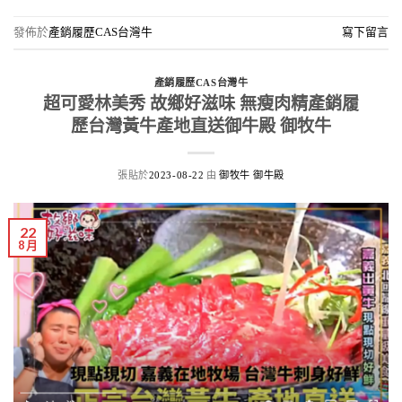
發佈於
產銷履歷CAS台灣牛
寫下留言
產銷履歷CAS台灣牛
超可愛林美秀 故鄉好滋味 無瘦肉精產銷履
歷台灣黃牛產地直送御牛殿 御牧牛
張貼於
由
2023-08-22
御牧牛 御牛殿
22
8 月