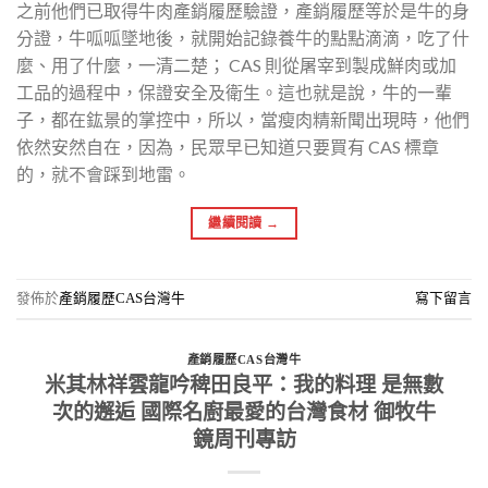
之前他們已取得牛肉產銷履歷驗證，產銷履歷等於是牛的身
分證，牛呱呱墜地後，就開始記錄養牛的點點滴滴，吃了什
麼、用了什麼，一清二楚； CAS 則從屠宰到製成鮮肉或加
工品的過程中，保證安全及衛生。這也就是說，牛的一輩
子，都在鈜景的掌控中，所以，當瘦肉精新聞出現時，他們
依然安然自在，因為，民眾早已知道只要買有 CAS 標章
的，就不會踩到地雷。
繼續閱讀
→
發佈於
產銷履歷CAS台灣牛
寫下留言
產銷履歷CAS台灣牛
米其林祥雲龍吟稗田良平：我的料理 是無數
次的邂逅 國際名廚最愛的台灣食材 御牧牛
鏡周刊專訪