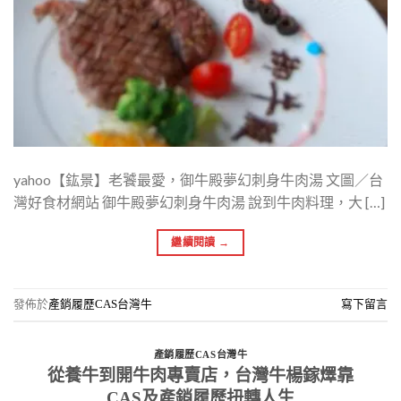
yahoo【鈜景】老饕最愛，御牛殿夢幻刺身牛肉湯 文圖／台
灣好食材網站 御牛殿夢幻刺身牛肉湯 說到牛肉料理，大 […]
繼續閱讀
→
發佈於
產銷履歷CAS台灣牛
寫下留言
產銷履歷CAS台灣牛
從養牛到開牛肉專賣店，台灣牛楊鎵燡靠
CAS及產銷履歷扭轉人生