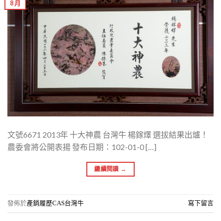
8 月
文號6671 2013年 十大神農 台灣牛 楊鎵燡 選拔結果出爐！
農委會將公開表揚 發布日期：102-01-0 […]
繼續閱讀
→
發佈於
產銷履歷CAS台灣牛
寫下留言