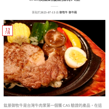
張貼於
由
2023-07-13
御牧牛 御牛殿
13
7 月
鈜景御牧牛是台灣牛肉業第一個獲 CAS 驗證的產品，在這