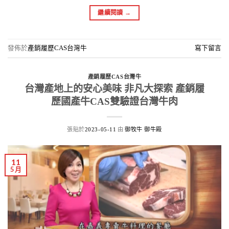
繼續閱讀
→
發佈於
產銷履歷CAS台灣牛
寫下留言
產銷履歷CAS台灣牛
台灣產地上的安心美味 非凡大探索 產銷履
歷國產牛CAS雙驗證台灣牛肉
張貼於
由
2023-05-11
御牧牛 御牛殿
11
5 月