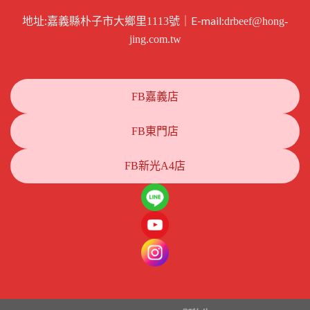
地址:
｜E-mail:
嘉義縣朴子市大鄉里1113號
drbeef@hong-
jing.com.tw
FB嘉義店
FB東門店
FB新光A4店