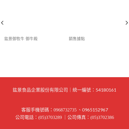
鈜景御牧牛 御牛殿
銷售據點
鈜景食品企業股份有限公司｜統一編號：54180161
客服手機號碼：
、0965152967
0968732735
公司電話：
｜公司傳真：
(05)3703289
(05)3702386