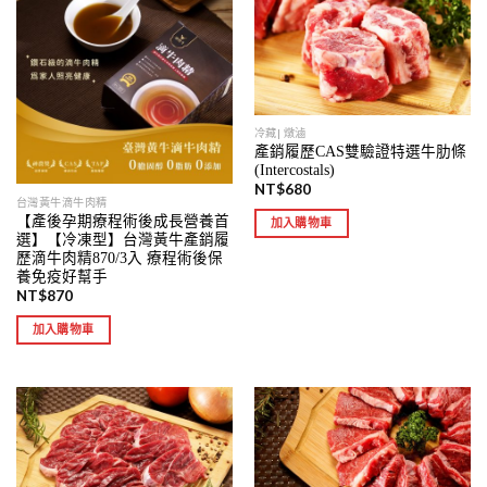
冷藏| 燉滷
產銷履歷CAS雙驗證特選牛肋條
(Intercostals)
NT$
680
台灣黃牛滴牛肉精
【產後孕期療程術後成長營養首
加入購物車
選】【冷凍型】台灣黃牛產銷履
歷滴牛肉精870/3入 療程術後保
養免疫好幫手
NT$
870
加入購物車