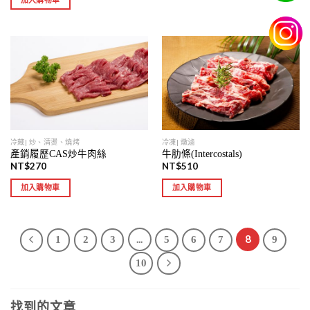
冷藏| 炒、清燙、燒烤
冷凍| 燉滷
產銷履歷CAS炒牛肉絲
牛肋條(Intercostals)
NT$
270
NT$
510
加入購物車
加入購物車
...
8
1
2
3
5
6
7
9
10
找到的文章