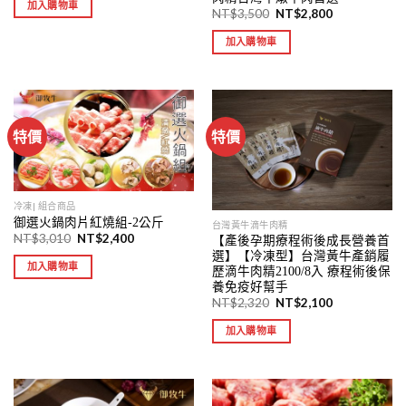
加入購物車
NT$
3,500
NT$
2,800
加入購物車
特價
特價
冷凍| 組合商品
御選火鍋肉片紅燒組-2公斤
台灣黃牛滴牛肉精
NT$
3,010
NT$
2,400
【產後孕期療程術後成長營養首
選】【冷凍型】台灣黃牛產銷履
加入購物車
歷滴牛肉精2100/8入 療程術後保
養免疫好幫手
NT$
2,320
NT$
2,100
加入購物車